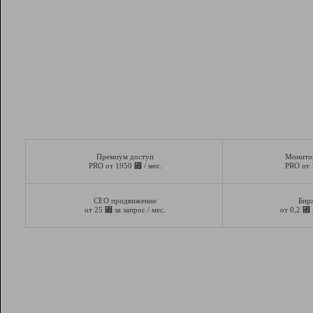
Премиум доступ
Монито
⃏
PRO от 1950
/ мес.
PRO от
СЕО продвижение
Бир
⃏
⃏
от 25
за запрос / мес.
от 0,2