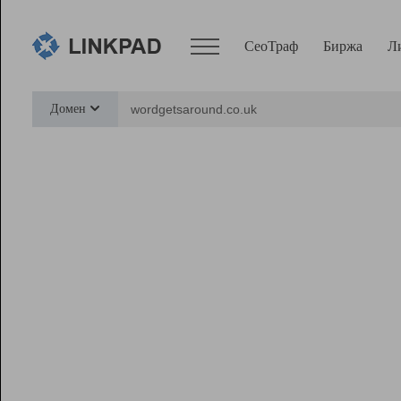
СеоТраф
Биржа
Л
Сервисы
Домен
СеоТраф
Монитор
Биржа
Pro
Линк+
Ресурсы
Вебмастер