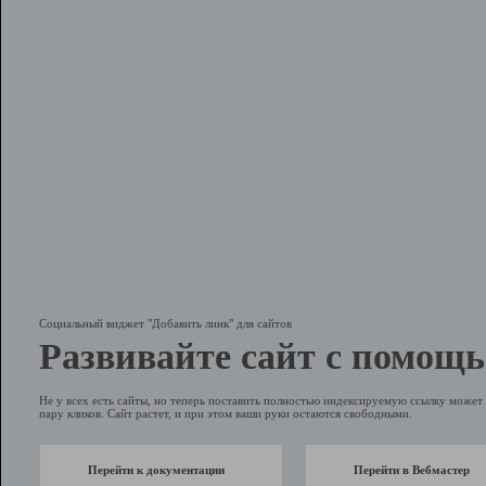
Социальный виджет "Добавить линк" для сайтов
Развивайте сайт с помощь
Не у всех есть сайты, но теперь поставить полностью индексируемую ссылку может 
пару кликов. Сайт растет, и при этом ваши руки остаются свободными.
Перейти к документации
Перейти в Вебмастер