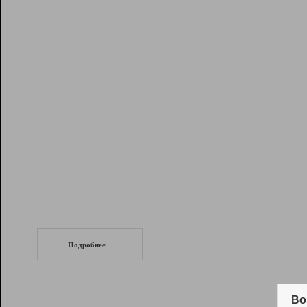
Рейтинг
Инструменты
Разработчикам
Партнерская
программа
Помощь
СеоТраф
Запустите
продвижение сайта
c LinkPad.
Подробнее
Вывод и удержание в ТОП10 выдачи
поисковых систем
Во