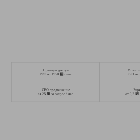
Премиум доступ
Монито
⃏
PRO от 1950
/ мес.
PRO от
СЕО продвижение
Бир
⃏
⃏
от 25
за запрос / мес.
от 0,2