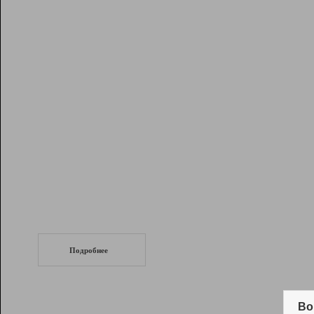
Рейтинг
Инструменты
Разработчикам
Партнерская
программа
Помощь
СеоТраф
Запустите
продвижение сайта
c LinkPad.
Подробнее
Вывод и удержание в ТОП10 выдачи
поисковых систем
Во