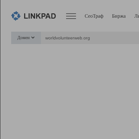
СеоТраф
Биржа
Л
Сервисы
Домен
СеоТраф
Монитор
Биржа
Pro
Линк+
Ресурсы
Вебмастер