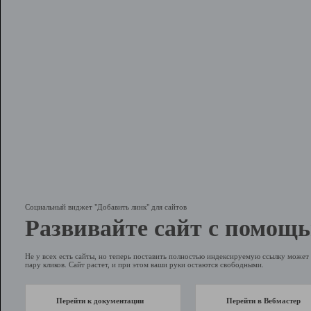
Социальный виджет "Добавить линк" для сайтов
Развивайте сайт с помощь
Не у всех есть сайты, но теперь поставить полностью индексируемую ссылку может 
пару кликов. Сайт растет, и при этом ваши руки остаются свободными.
Перейти к документации
Перейти в Вебмастер