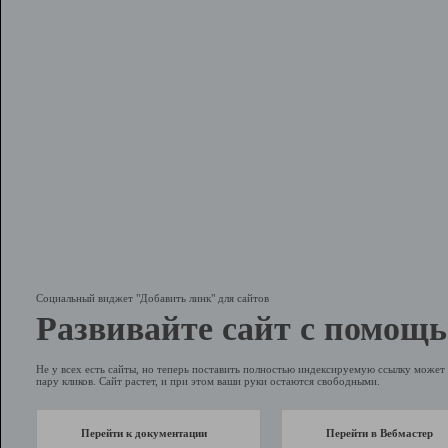
Социальный виджет "Добавить линк" для сайтов
Развивайте сайт с помощь
Не у всех есть сайты, но теперь поставить полностью индексируемую ссылку может 
пару кликов. Сайт растет, и при этом ваши руки остаются свободными.
Перейти к документации
Перейти в Вебмастер