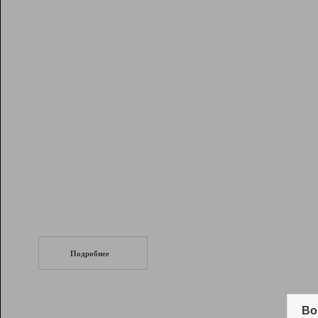
Рейтинг
Инструменты
Разработчикам
Партнерская
программа
Помощь
СеоТраф
Запустите
продвижение сайта
c LinkPad.
Подробнее
Вывод и удержание в ТОП10 выдачи
поисковых систем
Во