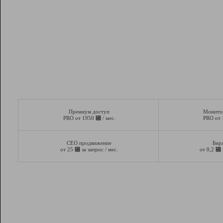
Премиум доступ
Монито
⃏
PRO от 1950
/ мес.
PRO от
СЕО продвижение
Бир
⃏
⃏
от 25
за запрос / мес.
от 0,2