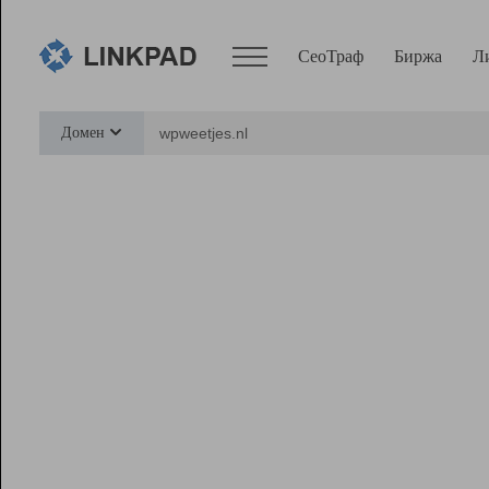
СеоТраф
Биржа
Л
Сервисы
Домен
СеоТраф
Монитор
Биржа
Pro
Линк+
Ресурсы
Вебмастер