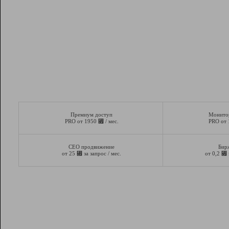
Премиум доступ
Монито
⃏
PRO от 1950
/ мес.
PRO от
СЕО продвижение
Бир
⃏
⃏
от 25
за запрос / мес.
от 0,2