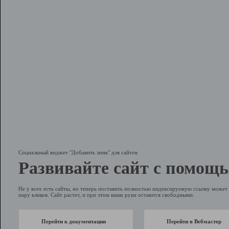
Социальный виджет "Добавить линк" для сайтов
Развивайте сайт с помощь
Не у всех есть сайты, но теперь поставить полностью индексируемую ссылку может 
пару кликов. Сайт растет, и при этом ваши руки остаются свободными.
Перейти к документации
Перейти в Вебмастер