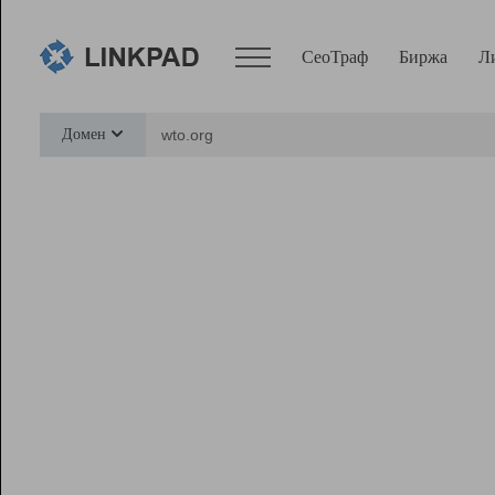
СеоТраф
Биржа
Л
Сервисы
Домен
СеоТраф
Монитор
Биржа
Pro
Линк+
Ресурсы
Вебмастер