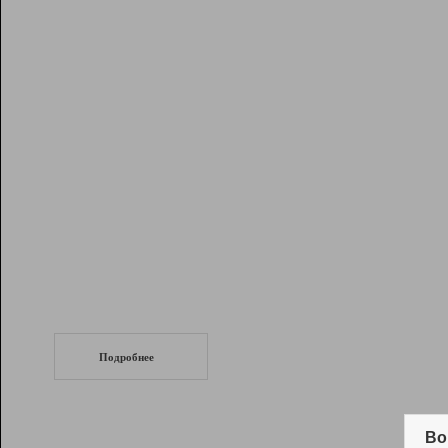
Рейтинг
Инструменты
Разработчикам
Партнерская
программа
Помощь
СеоТраф
Запустите
продвижение сайта
c LinkPad.
Подробнее
Вывод и удержание в ТОП10 выдачи
поисковых систем
Во