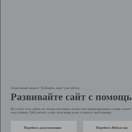
Социальный виджет "Добавить линк" для сайтов
Развивайте сайт с помощь
Не у всех есть сайты, но теперь поставить полностью индексируемую ссылку может 
пару кликов. Сайт растет, и при этом ваши руки остаются свободными.
Перейти к документации
Перейти в Вебмастер