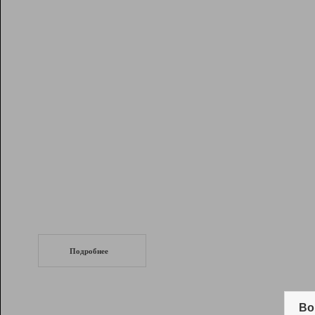
Рейтинг
Инструменты
Разработчикам
Партнерская
программа
Помощь
СеоТраф
Запустите
продвижение сайта
c LinkPad.
Подробнее
Вывод и удержание в ТОП10 выдачи
поисковых систем
Во