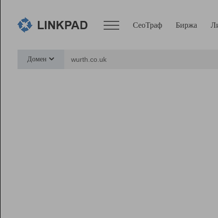
СеоТраф
Биржа
Л
Сервисы
Домен
СеоТраф
Монитор
Биржа
Pro
Линк+
Ресурсы
Вебмастер