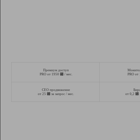
Премиум доступ
Монито
⃏
PRO от 1950
/ мес.
PRO от
СЕО продвижение
Бир
⃏
⃏
от 25
за запрос / мес.
от 0,2