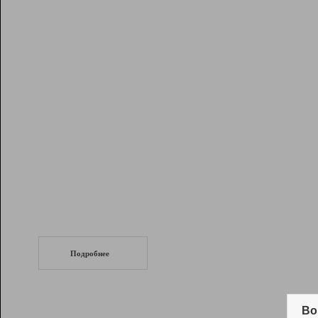
Рейтинг
Инструменты
Разработчикам
Партнерская
программа
Помощь
СеоТраф
Запустите
продвижение сайта
c LinkPad.
Подробнее
Вывод и удержание в ТОП10 выдачи
поисковых систем
Во