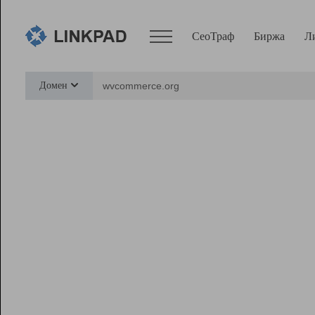
СеоТраф
Биржа
Л
Сервисы
Домен
СеоТраф
Монитор
Биржа
Pro
Линк+
Ресурсы
Вебмастер