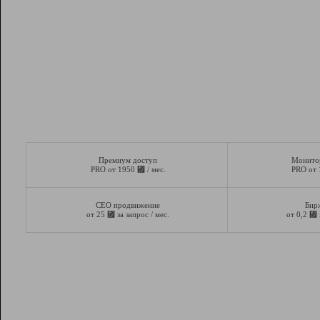
Премиум доступ
Монито
⃏
PRO от 1950
/ мес.
PRO от
СЕО продвижение
Бир
⃏
⃏
от 25
за запрос / мес.
от 0,2