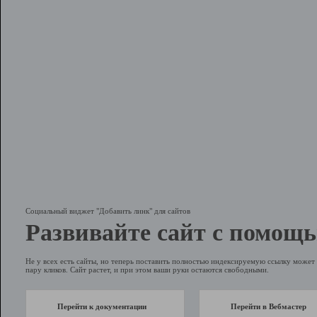
Социальный виджет "Добавить линк" для сайтов
Развивайте сайт с помощь
Не у всех есть сайты, но теперь поставить полностью индексируемую ссылку может 
пару кликов. Сайт растет, и при этом ваши руки остаются свободными.
Перейти к документации
Перейти в Вебмастер