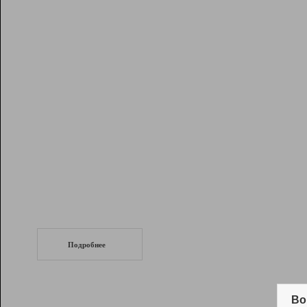
Рейтинг
Инструменты
Разработчикам
Партнерская
программа
Помощь
СеоТраф
Запустите
продвижение сайта
c LinkPad.
Подробнее
Вывод и удержание в ТОП10 выдачи
поисковых систем
Во