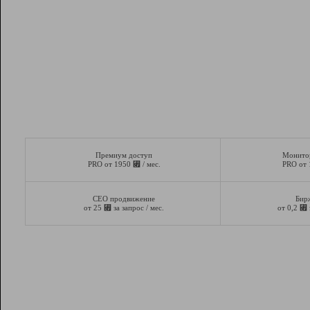
Премиум доступ
Монито
⃏
PRO от 1950
/ мес.
PRO от
СЕО продвижение
Бир
⃏
⃏
от 25
за запрос / мес.
от 0,2