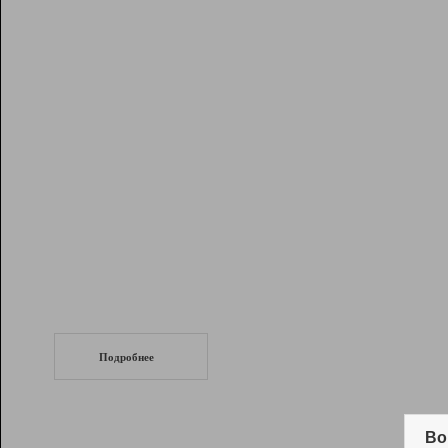
Рейтинг
Инструменты
Разработчикам
Партнерская
программа
Помощь
СеоТраф
Запустите
продвижение сайта
c LinkPad.
Подробнее
Вывод и удержание в ТОП10 выдачи
поисковых систем
Во