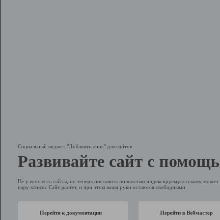
Социальный виджет "Добавить линк" для сайтов
Развивайте сайт с помощь
Не у всех есть сайты, но теперь поставить полностью индексируемую ссылку может 
пару кликов. Сайт растет, и при этом ваши руки остаются свободными.
Перейти к документации
Перейти в Вебмастер