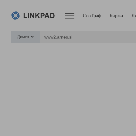
СеоТраф
Биржа
Л
Сервисы
Домен
СеоТраф
Монитор
Биржа
Pro
Линк+
Ресурсы
Вебмастер