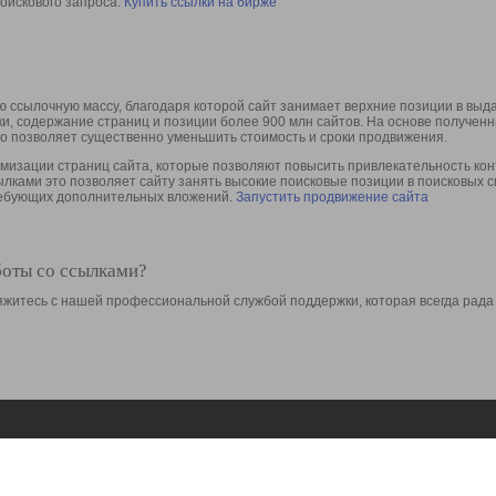
оискового запроса.
Купить ссылки на бирже
 ссылочную массу, благодаря которой сайт занимает верхние позиции в выд
ки, содержание страниц и позиции более 900 млн сайтов. На основе получе
то позволяет существенно уменьшить стоимость и сроки продвижения.
изации страниц сайта, которые позволяют повысить привлекательность конт
сылками это позволяет сайту занять высокие поисковые позиции в поисковых 
требующих дополнительных вложений.
Запустить продвижение сайта
боты со ссылками?
свяжитесь с нашей профессиональной службой поддержки, которая всегда рада
Ресурсы