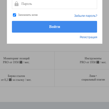
Пароль
Запомнить меня
Забыли пароль?
Регистрация
Мониторинг позиций
Инструменты
⃏
⃏
PRO от 1950
/ мес.
PRO от 1950
/ мес.
Биржа ссылок
Линк+
⃏
социальный плагин
от 0,2
за ссылку / мес.