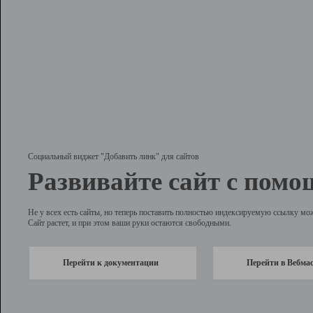
Социальный виджет "Добавить линк" для сайтов
Развивайте сайт с помо
Не у всех есть сайты, но теперь поставить полностью индексируемую ссылку мо
Сайт растет, и при этом ваши руки остаются свободными.
Перейти к документации
Перейти в Вебма