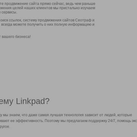
ите продвижение сайта прямо сейчас, ведь чем раньше
стижения целей наших клиентов мы пристально изучаем
 сервисы.
оиск ссылок, систему продвижения сайтов Сеотраф и
вы всегда можете получить о них полную информацию и
т вашего бизнеса!
ему Linkpad?
у мы знаем, что даже самая лучшая технология зависит от людей, которые
вают ее эффективность. Поэтому мы предлагаем поддержку 24/7, помощь экс
ругое.