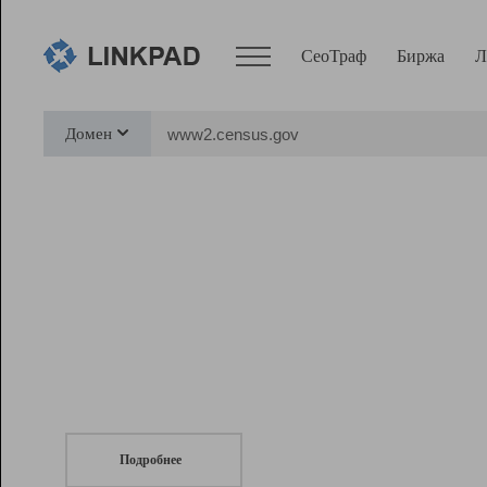
СеоТраф
Биржа
Л
Сервисы
Домен
СеоТраф
Монитор
Биржа
Pro
Линк+
СеоТраф
Запустите
продвижение сайта
c LinkPad.
Ресурсы
Вебмастер
Подробнее