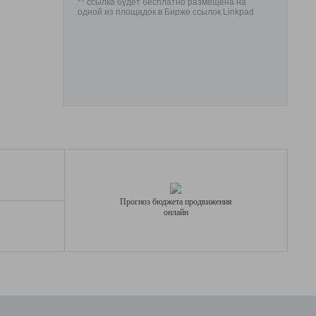
** ссылка будет бесплатно размещена на
одной из площадок в Бирже ссылок Linkpad
Прогноз бюджета продвижения
онлайн