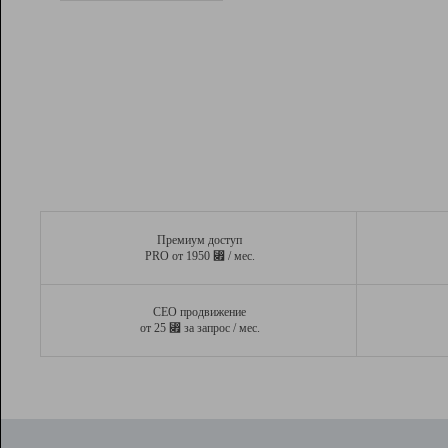
Рейтинг
Вывод и удержание в ТОП10 выдачи
поисковых систем
Инструменты
Разработчикам
Партнерская
программа
Помощь
Премиум доступ
⃏
PRO от 1950
/ мес.
СЕО продвижение
⃏
от 25
за запрос / мес.