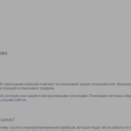
ах.
йт наилучшим образом отвечает на поисковый запрос пользователя. Внешние
и позиций и поискового трафика.
, которую они заработали различными способами. Поисковая система Linkpa
 ссылки сайтов
ссылок?
овку ссылок специализированным сервисам, которые будут вести работу по 