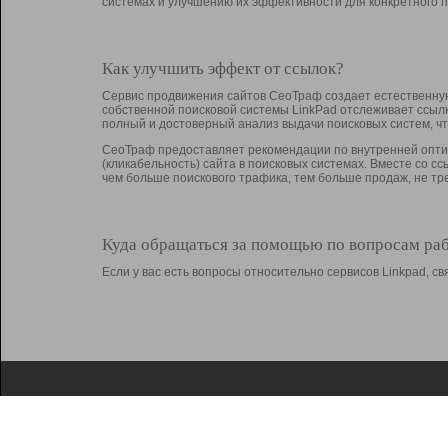
системах и улучшению их эффективности для конкретного п
Как улучшить эффект от ссылок?
Сервис продвижения сайтов СеоТраф создает естественную
собственной поисковой системы LinkPad отслеживает ссыл
полный и достоверный анализ выдачи поисковых систем, ч
СеоТраф предоставляет рекомендации по внутренней оптим
(кликабельность) сайта в поисковых системах. Вместе со с
чем больше поискового трафика, тем больше продаж, не 
Куда обращаться за помощью по вопросам ра
Если у вас есть вопросы относительно сервисов Linkpad, 
О Linkpad
Поддержка