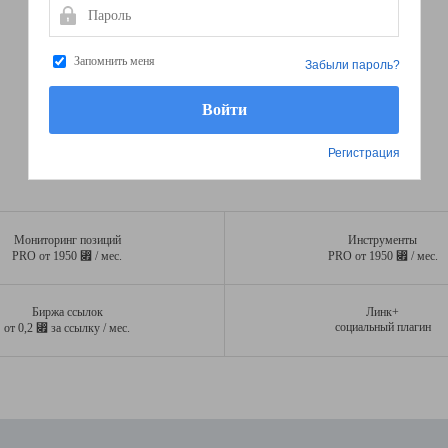
Пароль
Запомнить меня
Забыли пароль?
Регистрация
Мониторинг позиций
Инструменты
⃏
⃏
PRO от 1950
/ мес.
PRO от 1950
/ мес.
Биржа ссылок
Линк+
⃏
социальный плагин
от 0,2
за ссылку / мес.