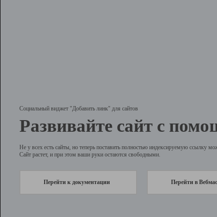
Социальный виджет "Добавить линк" для сайтов
Развивайте сайт с помо
Не у всех есть сайты, но теперь поставить полностью индексируемую ссылку мо
Сайт растет, и при этом ваши руки остаются свободными.
Перейти к документации
Перейти в Вебма