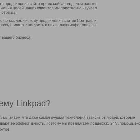
ите продвижение сайта прямо сейчас, ведь чем раньше
стижения целей наших клиентов мы пристально изучаем
 сервисы.
оиск ссылок, систему продвижения сайтов Сеотраф и
вы всегда можете получить о них полную информацию и
т вашего бизнеса!
ему Linkpad?
у мы знаем, что даже самая лучшая технология зависит от людей, которые
вают ее эффективность. Поэтому мы предлагаем поддержку 24/7, помощь экс
ругое.