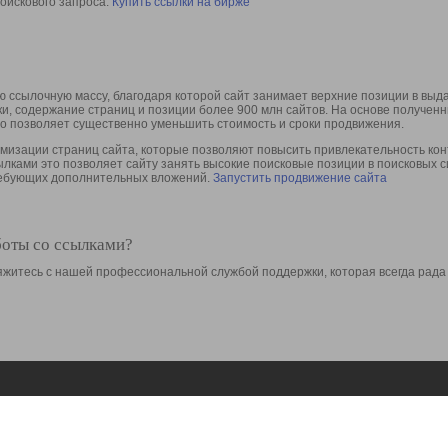
оискового запроса.
Купить ссылки на бирже
 ссылочную массу, благодаря которой сайт занимает верхние позиции в выд
ки, содержание страниц и позиции более 900 млн сайтов. На основе получе
то позволяет существенно уменьшить стоимость и сроки продвижения.
изации страниц сайта, которые позволяют повысить привлекательность конт
сылками это позволяет сайту занять высокие поисковые позиции в поисковых 
требующих дополнительных вложений.
Запустить продвижение сайта
боты со ссылками?
свяжитесь с нашей профессиональной службой поддержки, которая всегда рада
Ресурсы