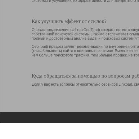
системах и улучшению их эффективности для конкретного п
Как улучшить эффект от ссылок?
Сервис продвижения сайтов СеоТраф создает естественную
собственной поисковой системы LinkPad отслеживает ссыл
полный и достоверный анализ выдачи поисковых систем, ч
СеоТраф предоставляет рекомендации по внутренней оптим
(кликабельность) сайта в поисковых системах. Вместе со с
чем больше поискового трафика, тем больше продаж, не 
Куда обращаться за помощью по вопросам ра
Если у вас есть вопросы относительно сервисов Linkpad, 
О Linkpad
Поддержка