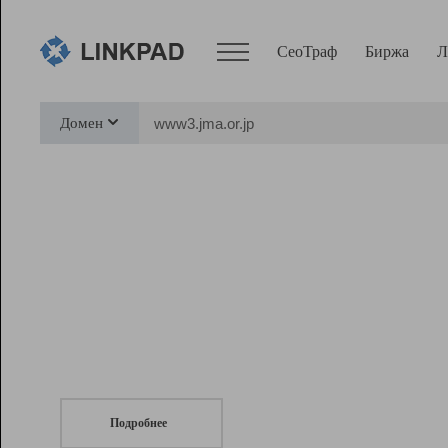
СеоТраф
Биржа
Л
Сервисы
Домен
СеоТраф
Монитор
Биржа
Pro
Линк+
СеоТраф
Запустите
продвижение сайта
c LinkPad.
Ресурсы
Вебмастер
Подробнее