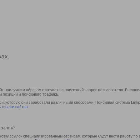
ах.
йт наилучшим образом отвечает на поисковый запрос пользователя. Внешние
и позиций и поискового трафика.
, которую они заработали различными способами. Поисковая система Linkpa
 ссылки сайтов
ссылок?
овку ссылок специализированным сервисам, которые будут вести работу по 