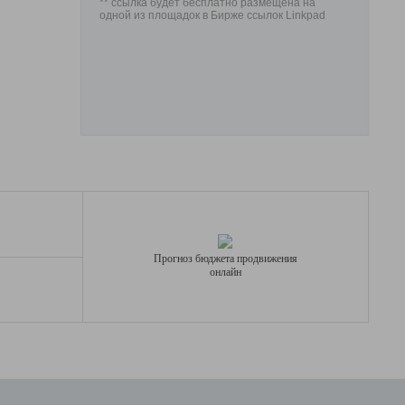
** ссылка будет бесплатно размещена на
одной из площадок в Бирже ссылок Linkpad
Прогноз бюджета продвижения
онлайн