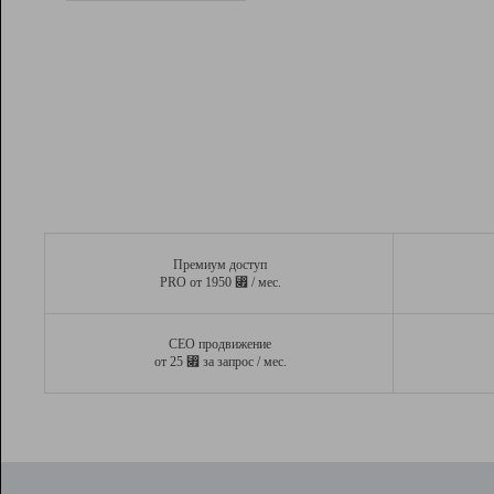
Рейтинг
Вывод и удержание в ТОП10 выдачи
поисковых систем
Инструменты
Разработчикам
Партнерская
программа
Помощь
Премиум доступ
⃏
PRO от 1950
/ мес.
СЕО продвижение
⃏
от 25
за запрос / мес.