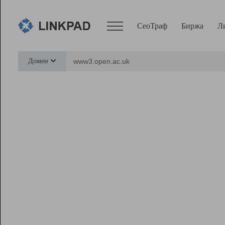
СеоТраф
Биржа
Л
Сервисы
Домен
СеоТраф
Монитор
Биржа
Pro
Линк+
Ресурсы
Вебмастер