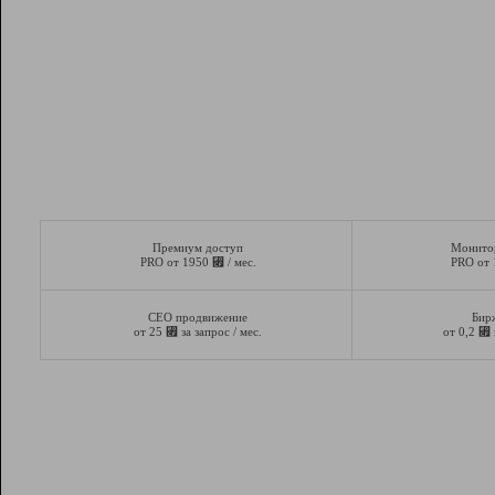
Премиум доступ
Монито
⃏
PRO от 1950
/ мес.
PRO от
СЕО продвижение
Бир
⃏
⃏
от 25
за запрос / мес.
от 0,2