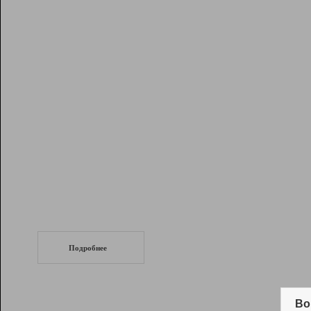
Рейтинг
Инструменты
Разработчикам
Партнерская
программа
Помощь
СеоТраф
Запустите
продвижение сайта
c LinkPad.
Подробнее
Вывод и удержание в ТОП10 выдачи
поисковых систем
Во