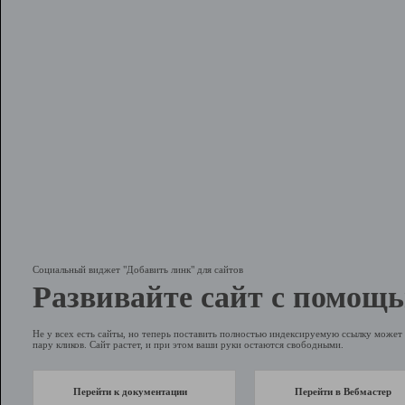
Социальный виджет "Добавить линк" для сайтов
Развивайте сайт с помощь
Не у всех есть сайты, но теперь поставить полностью индексируемую ссылку может 
пару кликов. Сайт растет, и при этом ваши руки остаются свободными.
Перейти к документации
Перейти в Вебмастер