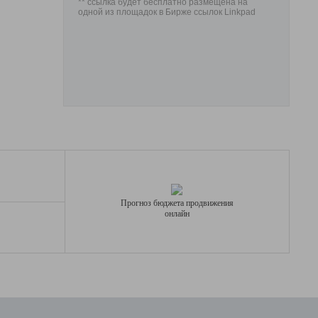
** ссылка будет бесплатно размещена на
одной из площадок в Бирже ссылок Linkpad
Прогноз бюджета продвижения
онлайн