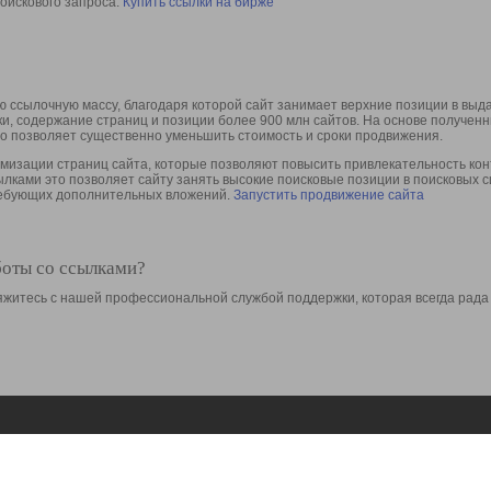
оискового запроса.
Купить ссылки на бирже
 ссылочную массу, благодаря которой сайт занимает верхние позиции в выд
ки, содержание страниц и позиции более 900 млн сайтов. На основе получе
то позволяет существенно уменьшить стоимость и сроки продвижения.
изации страниц сайта, которые позволяют повысить привлекательность конт
сылками это позволяет сайту занять высокие поисковые позиции в поисковых 
требующих дополнительных вложений.
Запустить продвижение сайта
боты со ссылками?
свяжитесь с нашей профессиональной службой поддержки, которая всегда рада
Ресурсы