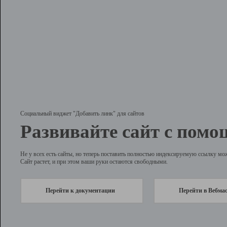
Социальный виджет "Добавить линк" для сайтов
Развивайте сайт с помо
Не у всех есть сайты, но теперь поставить полностью индексируемую ссылку мо
Сайт растет, и при этом ваши руки остаются свободными.
Перейти к документации
Перейти в Вебма