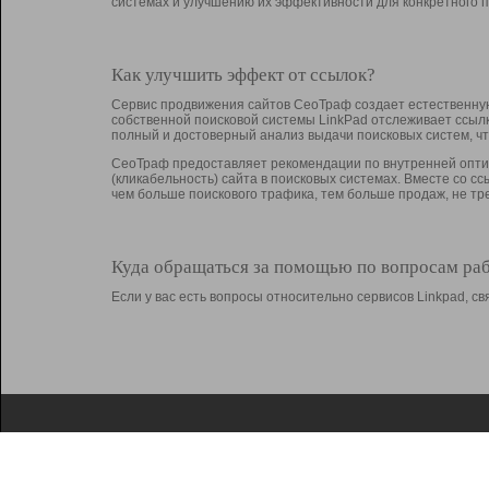
системах и улучшению их эффективности для конкретного п
Как улучшить эффект от ссылок?
Сервис продвижения сайтов СеоТраф создает естественную
собственной поисковой системы LinkPad отслеживает ссыл
полный и достоверный анализ выдачи поисковых систем, ч
СеоТраф предоставляет рекомендации по внутренней оптим
(кликабельность) сайта в поисковых системах. Вместе со с
чем больше поискового трафика, тем больше продаж, не 
Куда обращаться за помощью по вопросам ра
Если у вас есть вопросы относительно сервисов Linkpad, 
О Linkpad
Поддержка