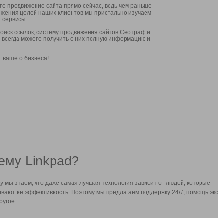
ите продвижение сайта прямо сейчас, ведь чем раньше
стижения целей наших клиентов мы пристально изучаем
 сервисы.
оиск ссылок, систему продвижения сайтов Сеотраф и
вы всегда можете получить о них полную информацию и
т вашего бизнеса!
ему Linkpad?
у мы знаем, что даже самая лучшая технология зависит от людей, которые
вают ее эффективность. Поэтому мы предлагаем поддержку 24/7, помощь экс
ругое.