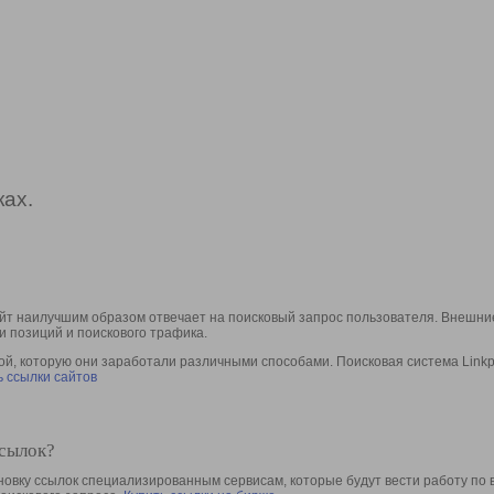
ах.
йт наилучшим образом отвечает на поисковый запрос пользователя. Внешние
и позиций и поискового трафика.
, которую они заработали различными способами. Поисковая система Linkpa
 ссылки сайтов
ссылок?
овку ссылок специализированным сервисам, которые будут вести работу по 