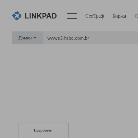
СеоТраф
Биржа
Л
Сервисы
Домен
СеоТраф
Монитор
Биржа
Pro
Линк+
СеоТраф
Запустите
продвижение сайта
c LinkPad.
Ресурсы
Вебмастер
Подробнее