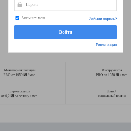
Пароль
Запомнить меня
Забыли пароль?
Регистрация
Мониторинг позиций
Инструменты
⃏
⃏
PRO от 1950
/ мес.
PRO от 1950
/ мес.
Биржа ссылок
Линк+
⃏
социальный плагин
от 0,2
за ссылку / мес.