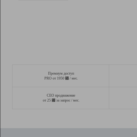
Рейтинг
Вывод и удержание в ТОП10 выдачи
поисковых систем
Инструменты
Разработчикам
Партнерская
программа
Помощь
Премиум доступ
⃏
PRO от 1950
/ мес.
СЕО продвижение
⃏
от 25
за запрос / мес.