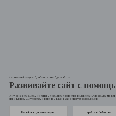
Социальный виджет "Добавить линк" для сайтов
Развивайте сайт с помощь
Не у всех есть сайты, но теперь поставить полностью индексируемую ссылку может 
пару кликов. Сайт растет, и при этом ваши руки остаются свободными.
Перейти к документации
Перейти в Вебмастер