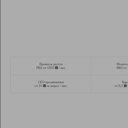
Премиум доступ
Монито
⃏
PRO от 1950
/ мес.
PRO от
СЕО продвижение
Бир
⃏
⃏
от 25
за запрос / мес.
от 0,2