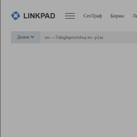
СеоТраф
Биржа
Л
Сервисы
Домен
СеоТраф
Монитор
Биржа
Pro
Линк+
Ресурсы
Вебмастер