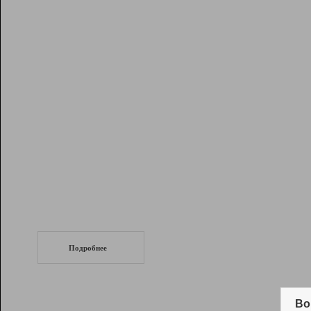
Рейтинг
Инструменты
Разработчикам
Партнерская
программа
Помощь
СеоТраф
Запустите
продвижение сайта
c LinkPad.
Подробнее
Вывод и удержание в ТОП10 выдачи
поисковых систем
Во