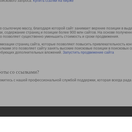
оискового запроса.
Купить ссылки на бирже
 ссылочную массу, благодаря которой сайт занимает верхние позиции в выд
ки, содержание страниц и позиции более 900 млн сайтов. На основе получе
то позволяет существенно уменьшить стоимость и сроки продвижения.
изации страниц сайта, которые позволяют повысить привлекательность конт
сылками это позволяет сайту занять высокие поисковые позиции в поисковых 
требующих дополнительных вложений.
Запустить продвижение сайта
боты со ссылками?
свяжитесь с нашей профессиональной службой поддержки, которая всегда рада
Ресурсы