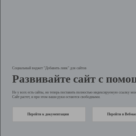
Социальный виджет "Добавить линк" для сайтов
Развивайте сайт с помо
Не у всех есть сайты, но теперь поставить полностью индексируемую ссылку мо
Сайт растет, и при этом ваши руки остаются свободными.
Перейти к документации
Перейти в Вебма