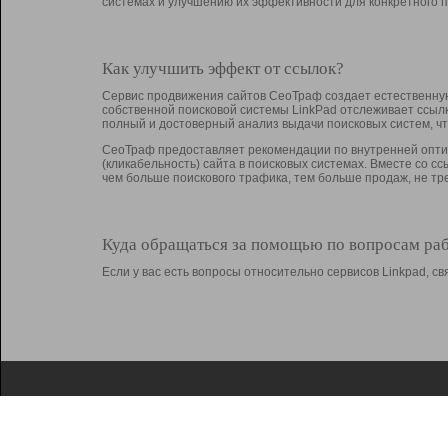
системах и улучшению их эффективности для конкретного п
Как улучшить эффект от ссылок?
Сервис продвижения сайтов СеоТраф создает естественную
собственной поисковой системы LinkPad отслеживает ссыл
полный и достоверный анализ выдачи поисковых систем, ч
СеоТраф предоставляет рекомендации по внутренней оптим
(кликабельность) сайта в поисковых системах. Вместе со с
чем больше поискового трафика, тем больше продаж, не 
Куда обращаться за помощью по вопросам ра
Если у вас есть вопросы относительно сервисов Linkpad, 
О Linkpad
Поддержка