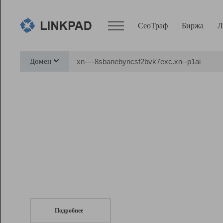
СеоТраф
Биржа
Л
Сервисы
Домен
СеоТраф
Монитор
Биржа
Pro
Линк+
СеоТраф
Запустите
продвижение сайта
c LinkPad.
Ресурсы
Вебмастер
Подробнее