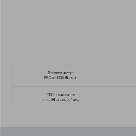
Рейтинг
Вывод и удержание в ТОП10 выдачи
поисковых систем
Инструменты
Разработчикам
Партнерская
программа
Помощь
Премиум доступ
⃏
PRO от 1950
/ мес.
СЕО продвижение
⃏
от 25
за запрос / мес.