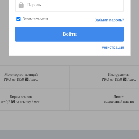
Пароль
Запомнить меня
Забыли пароль?
Регистрация
Мониторинг позиций
Инструменты
⃏
⃏
PRO от 1950
/ мес.
PRO от 1950
/ мес.
Биржа ссылок
Линк+
⃏
социальный плагин
от 0,2
за ссылку / мес.