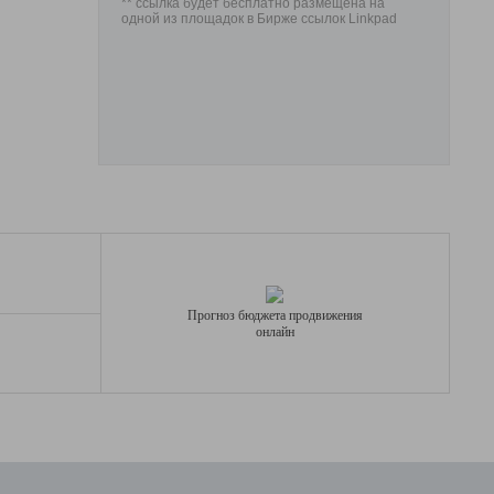
** ссылка будет бесплатно размещена на
одной из площадок в Бирже ссылок Linkpad
Прогноз бюджета продвижения
онлайн