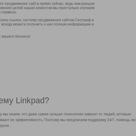
ите продвижение сайта прямо сейчас, ведь чем раньше
стижения целей наших клиентов мы пристально изучаем
 сервисы.
оиск ссылок, систему продвижения сайтов Сеотраф и
вы всегда можете получить о них полную информацию и
т вашего бизнеса!
ему Linkpad?
у мы знаем, что даже самая лучшая технология зависит от людей, которые
вают ее эффективность. Поэтому мы предлагаем поддержку 24/7, помощь экс
ругое.