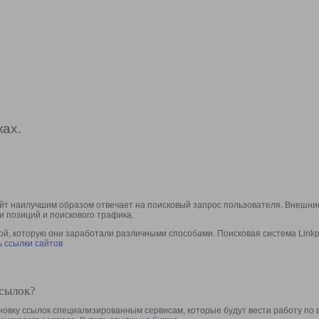
ах.
йт наилучшим образом отвечает на поисковый запрос пользователя. Внешние
и позиций и поискового трафика.
, которую они заработали различными способами. Поисковая система Linkpa
 ссылки сайтов
ссылок?
овку ссылок специализированным сервисам, которые будут вести работу по 