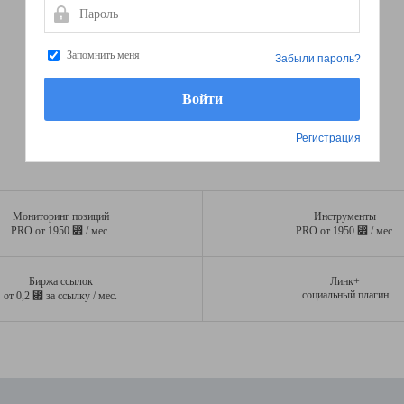
Пароль
Запомнить меня
Забыли пароль?
Регистрация
Мониторинг позиций
Инструменты
⃏
⃏
PRO от 1950
/ мес.
PRO от 1950
/ мес.
Биржа ссылок
Линк+
⃏
социальный плагин
от 0,2
за ссылку / мес.