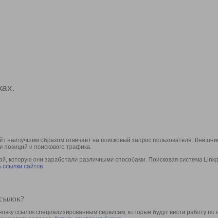
ах.
йт наилучшим образом отвечает на поисковый запрос пользователя. Внешние
и позиций и поискового трафика.
, которую они заработали различными способами. Поисковая система Linkpa
 ссылки сайтов
ссылок?
овку ссылок специализированным сервисам, которые будут вести работу по 