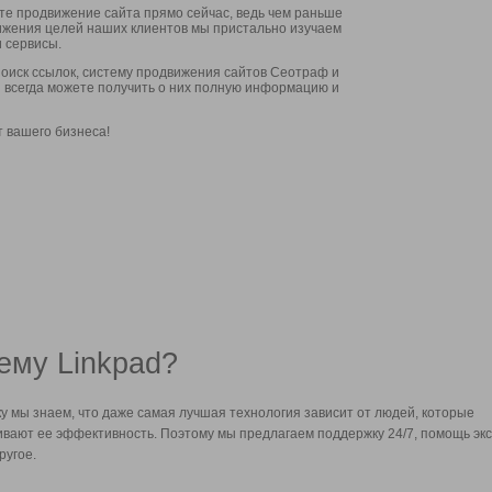
ите продвижение сайта прямо сейчас, ведь чем раньше
стижения целей наших клиентов мы пристально изучаем
 сервисы.
оиск ссылок, систему продвижения сайтов Сеотраф и
вы всегда можете получить о них полную информацию и
т вашего бизнеса!
ему Linkpad?
у мы знаем, что даже самая лучшая технология зависит от людей, которые
вают ее эффективность. Поэтому мы предлагаем поддержку 24/7, помощь экс
ругое.