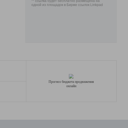
** ссылка будет бесплатно размещена на
одной из площадок в Бирже ссылок Linkpad
Прогноз бюджета продвижения
онлайн