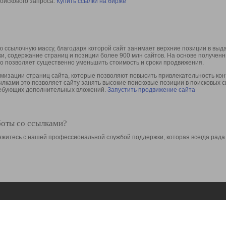
оискового запроса.
Купить ссылки на бирже
 ссылочную массу, благодаря которой сайт занимает верхние позиции в выд
ки, содержание страниц и позиции более 900 млн сайтов. На основе получе
то позволяет существенно уменьшить стоимость и сроки продвижения.
изации страниц сайта, которые позволяют повысить привлекательность конт
сылками это позволяет сайту занять высокие поисковые позиции в поисковых 
требующих дополнительных вложений.
Запустить продвижение сайта
боты со ссылками?
свяжитесь с нашей профессиональной службой поддержки, которая всегда рада
Ресурсы