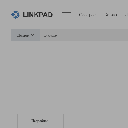
СеоТраф
Биржа
Л
Сервисы
Домен
СеоТраф
Монитор
Биржа
Pro
Линк+
СеоТраф
Запустите
продвижение сайта
c LinkPad.
Ресурсы
Вебмастер
Подробнее