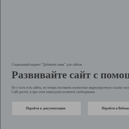
Социальный виджет "Добавить линк" для сайтов
Развивайте сайт с помо
Не у всех есть сайты, но теперь поставить полностью индексируемую ссылку мо
Сайт растет, и при этом ваши руки остаются свободными.
Перейти к документации
Перейти в Вебма