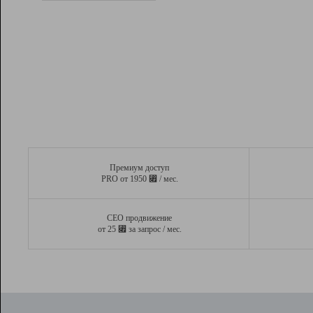
Рейтинг
Вывод и удержание в ТОП10 выдачи
поисковых систем
Инструменты
Разработчикам
Партнерская
программа
Помощь
Премиум доступ
⃏
PRO от 1950
/ мес.
СЕО продвижение
⃏
от 25
за запрос / мес.