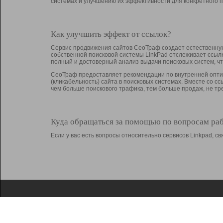
системах и улучшению их эффективности для конкретного п
Как улучшить эффект от ссылок?
Сервис продвижения сайтов СеоТраф создает естественную
собственной поисковой системы LinkPad отслеживает ссыл
полный и достоверный анализ выдачи поисковых систем, ч
СеоТраф предоставляет рекомендации по внутренней оптим
(кликабельность) сайта в поисковых системах. Вместе со с
чем больше поискового трафика, тем больше продаж, не 
Куда обращаться за помощью по вопросам ра
Если у вас есть вопросы относительно сервисов Linkpad, 
О Linkpad
Поддержка