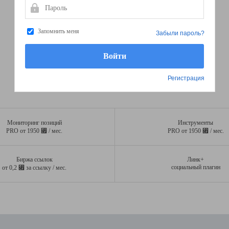
Пароль
Запомнить меня
Забыли пароль?
Регистрация
Мониторинг позиций
Инструменты
⃏
⃏
PRO от 1950
/ мес.
PRO от 1950
/ мес.
Биржа ссылок
Линк+
⃏
социальный плагин
от 0,2
за ссылку / мес.