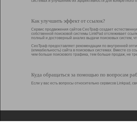
системах и улучшению их эффективности для конкретного п
Как улучшить эффект от ссылок?
Сервис продвижения сайтов СеоТраф создает естественную
собственной поисковой системы LinkPad отслеживает ссыл
полный и достоверный анализ выдачи поисковых систем, ч
СеоТраф предоставляет рекомендации по внутренней оптим
(кликабельность) сайта в поисковых системах. Вместе со с
чем больше поискового трафика, тем больше продаж, не 
Куда обращаться за помощью по вопросам ра
Если у вас есть вопросы относительно сервисов Linkpad, 
О Linkpad
Поддержка