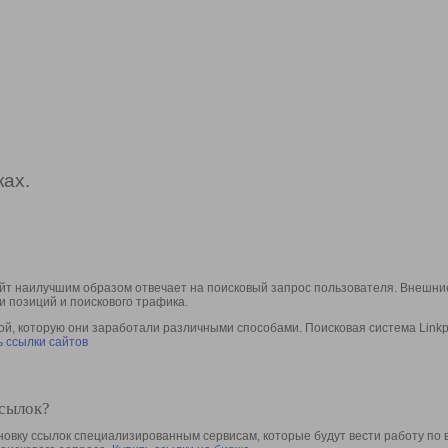
ах.
йт наилучшим образом отвечает на поисковый запрос пользователя. Внешние
и позиций и поискового трафика.
, которую они заработали различными способами. Поисковая система Linkpa
 ссылки сайтов
ссылок?
овку ссылок специализированным сервисам, которые будут вести работу по 