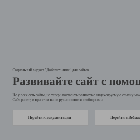
Социальный виджет "Добавить линк" для сайтов
Развивайте сайт с помо
Не у всех есть сайты, но теперь поставить полностью индексируемую ссылку мо
Сайт растет, и при этом ваши руки остаются свободными.
Перейти к документации
Перейти в Вебма