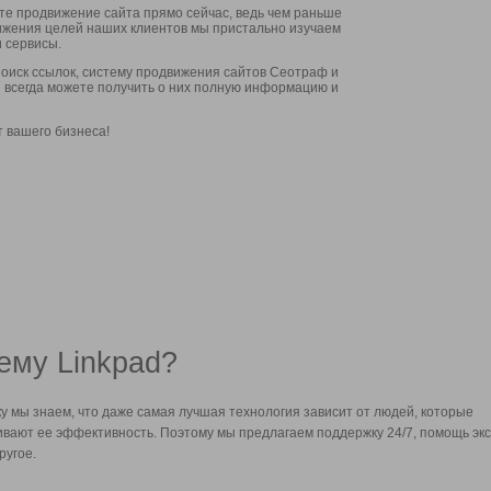
ите продвижение сайта прямо сейчас, ведь чем раньше
стижения целей наших клиентов мы пристально изучаем
 сервисы.
оиск ссылок, систему продвижения сайтов Сеотраф и
вы всегда можете получить о них полную информацию и
т вашего бизнеса!
ему Linkpad?
у мы знаем, что даже самая лучшая технология зависит от людей, которые
вают ее эффективность. Поэтому мы предлагаем поддержку 24/7, помощь экс
ругое.