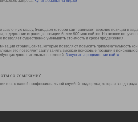
оискового запроса.
Купить ссылки на бирже
 ссылочную массу, благодаря которой сайт занимает верхние позиции в выд
ки, содержание страниц и позиции более 900 млн сайтов. На основе получе
то позволяет существенно уменьшить стоимость и сроки продвижения.
изации страниц сайта, которые позволяют повысить привлекательность конт
сылками это позволяет сайту занять высокие поисковые позиции в поисковых 
требующих дополнительных вложений.
Запустить продвижение сайта
боты со ссылками?
свяжитесь с нашей профессиональной службой поддержки, которая всегда рада
Ресурсы