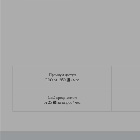
Рейтинг
Вывод и удержание в ТОП10 выдачи
поисковых систем
Инструменты
Разработчикам
Партнерская
программа
Помощь
Премиум доступ
⃏
PRO от 1950
/ мес.
СЕО продвижение
⃏
от 25
за запрос / мес.