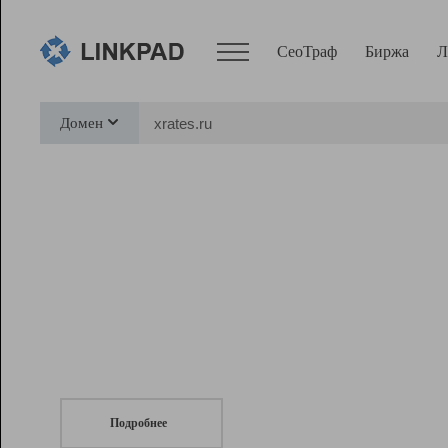
СеоТраф
Биржа
Л
Сервисы
Домен
СеоТраф
Монитор
Биржа
Pro
Линк+
СеоТраф
Запустите
продвижение сайта
c LinkPad.
Ресурсы
Вебмастер
Подробнее