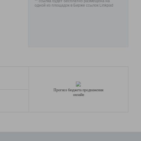
** ссылка будет бесплатно размещена на
одной из площадок в Бирже ссылок Linkpad
Прогноз бюджета продвижения
онлайн