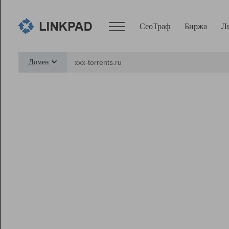
СеоТраф
Биржа
Л
Сервисы
Домен
СеоТраф
Монитор
Биржа
Pro
Линк+
Ресурсы
Вебмастер