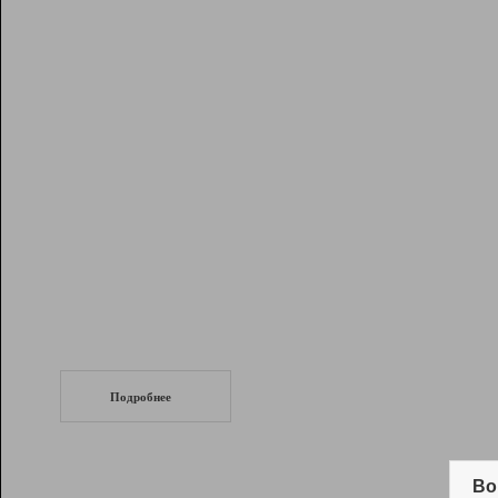
Рейтинг
Инструменты
Разработчикам
Партнерская
программа
Помощь
СеоТраф
Запустите
продвижение сайта
c LinkPad.
Подробнее
Вывод и удержание в ТОП10 выдачи
поисковых систем
Во