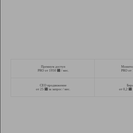
Премиум доступ
Монито
⃏
PRO от 1950
/ мес.
PRO от
СЕО продвижение
Бир
⃏
⃏
от 25
за запрос / мес.
от 0,2