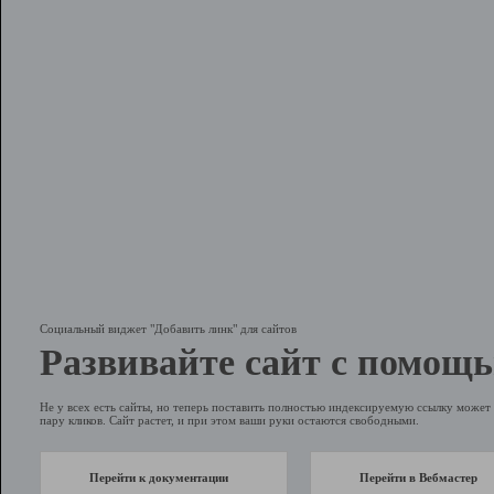
Социальный виджет "Добавить линк" для сайтов
Развивайте сайт с помощь
Не у всех есть сайты, но теперь поставить полностью индексируемую ссылку может 
пару кликов. Сайт растет, и при этом ваши руки остаются свободными.
Перейти к документации
Перейти в Вебмастер