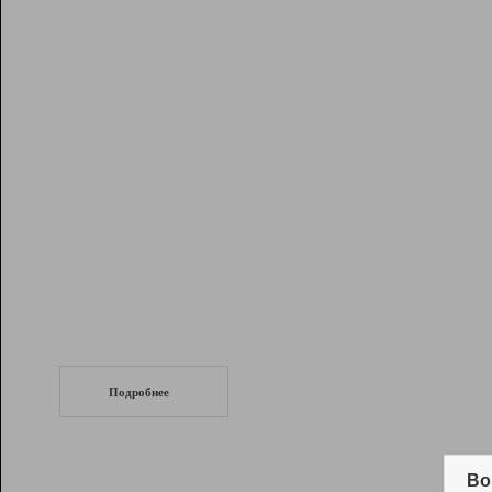
Рейтинг
Инструменты
Разработчикам
Партнерская
программа
Помощь
СеоТраф
Запустите
продвижение сайта
c LinkPad.
Подробнее
Вывод и удержание в ТОП10 выдачи
поисковых систем
Во