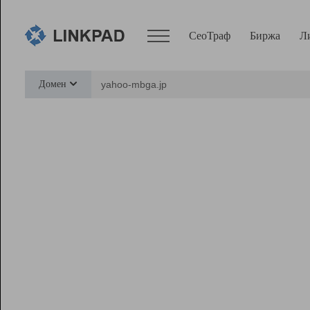
СеоТраф
Биржа
Л
Сервисы
Домен
СеоТраф
Монитор
Биржа
Pro
Линк+
Ресурсы
Вебмастер