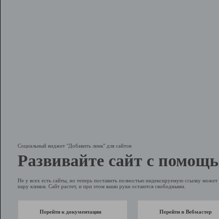
Социальный виджет "Добавить линк" для сайтов
Развивайте сайт с помощь
Не у всех есть сайты, но теперь поставить полностью индексируемую ссылку может 
пару кликов. Сайт растет, и при этом ваши руки остаются свободными.
Перейти к документации
Перейти в Вебмастер