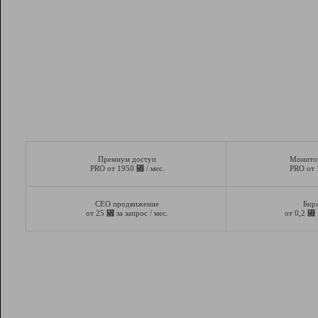
Премиум доступ
Монито
⃏
PRO от 1950
/ мес.
PRO от
СЕО продвижение
Бир
⃏
⃏
от 25
за запрос / мес.
от 0,2