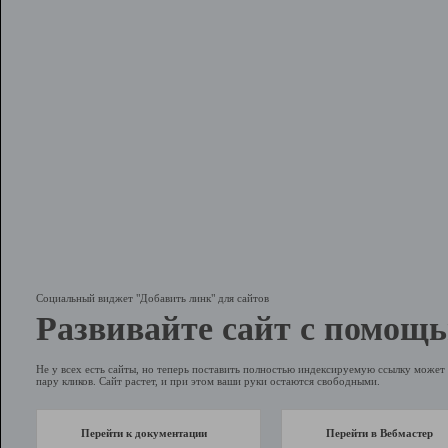
Социальный виджет "Добавить линк" для сайтов
Развивайте сайт с помощь
Не у всех есть сайты, но теперь поставить полностью индексируемую ссылку может 
пару кликов. Сайт растет, и при этом ваши руки остаются свободными.
Перейти к документации
Перейти в Вебмастер