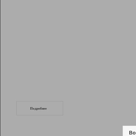
Рейтинг
Инструменты
Разработчикам
Партнерская
программа
Помощь
СеоТраф
Запустите
продвижение сайта
c LinkPad.
Подробнее
Вывод и удержание в ТОП10 выдачи
поисковых систем
Во