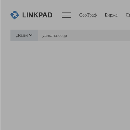
СеоТраф
Биржа
Л
Сервисы
Домен
СеоТраф
Монитор
Биржа
Pro
Линк+
Ресурсы
Вебмастер