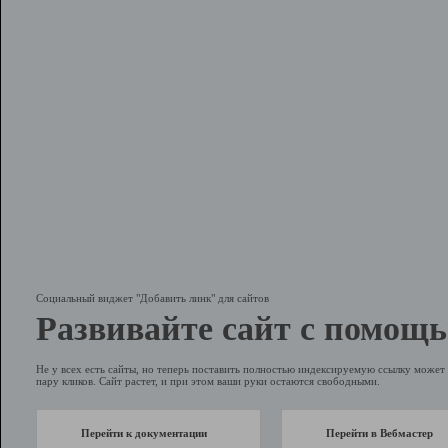
Социальный виджет "Добавить линк" для сайтов
Развивайте сайт с помощь
Не у всех есть сайты, но теперь поставить полностью индексируемую ссылку может 
пару кликов. Сайт растет, и при этом ваши руки остаются свободными.
Перейти к документации
Перейти в Вебмастер