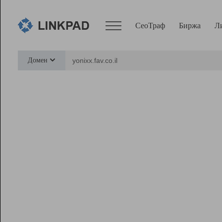
СеоТраф
Биржа
Л
Сервисы
Домен
СеоТраф
Монитор
Биржа
Pro
Линк+
Ресурсы
Вебмастер