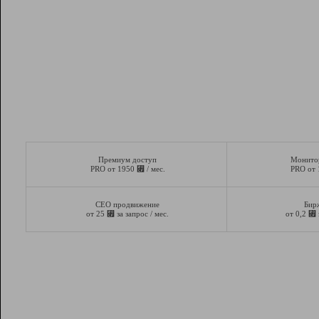
Премиум доступ
Монито
⃏
PRO от 1950
/ мес.
PRO от
СЕО продвижение
Бир
⃏
⃏
от 25
за запрос / мес.
от 0,2