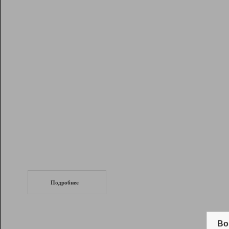
Рейтинг
Инструменты
Разработчикам
Партнерская
программа
Помощь
СеоТраф
Запустите
продвижение сайта
c LinkPad.
Подробнее
Вывод и удержание в ТОП10 выдачи
поисковых систем
Во