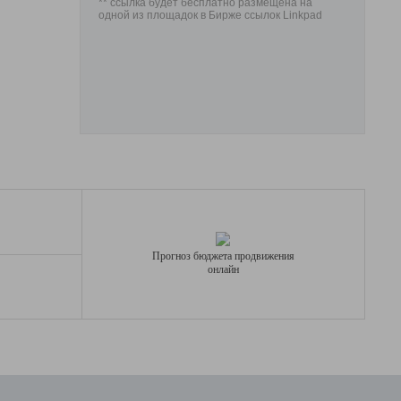
** ссылка будет бесплатно размещена на
одной из площадок в Бирже ссылок Linkpad
Прогноз бюджета продвижения
онлайн