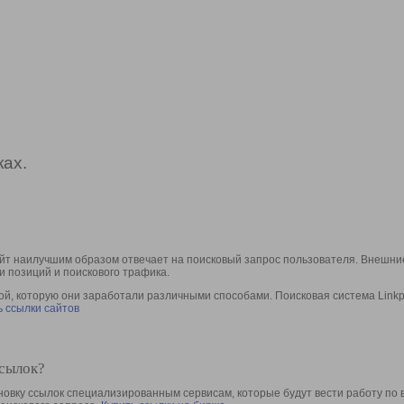
ах.
йт наилучшим образом отвечает на поисковый запрос пользователя. Внешние
и позиций и поискового трафика.
, которую они заработали различными способами. Поисковая система Linkpa
 ссылки сайтов
ссылок?
овку ссылок специализированным сервисам, которые будут вести работу по 