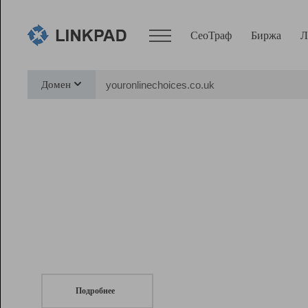
СеоТраф
Биржа
Л
Сервисы
Домен
СеоТраф
Монитор
Биржа
Pro
Линк+
СеоТраф
Запустите
продвижение сайта
c LinkPad.
Ресурсы
Вебмастер
Подробнее