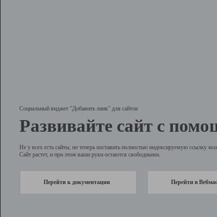
Социальный виджет "Добавить линк" для сайтов
Развивайте сайт с помо
Не у всех есть сайты, но теперь поставить полностью индексируемую ссылку мо
Сайт растет, и при этом ваши руки остаются свободными.
Перейти к документации
Перейти в Вебма