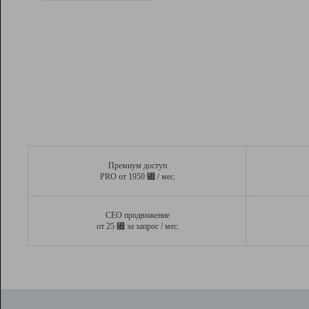
Рейтинг
Вывод и удержание в ТОП10 выдачи
поисковых систем
Инструменты
Разработчикам
Партнерская
программа
Помощь
Премиум доступ
⃏
PRO от 1950
/ мес.
СЕО продвижение
⃏
от 25
за запрос / мес.