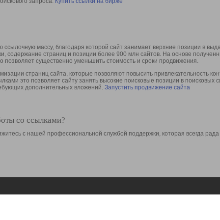
оискового запроса.
Купить ссылки на бирже
 ссылочную массу, благодаря которой сайт занимает верхние позиции в выд
ки, содержание страниц и позиции более 900 млн сайтов. На основе получе
то позволяет существенно уменьшить стоимость и сроки продвижения.
изации страниц сайта, которые позволяют повысить привлекательность конт
сылками это позволяет сайту занять высокие поисковые позиции в поисковых 
требующих дополнительных вложений.
Запустить продвижение сайта
боты со ссылками?
свяжитесь с нашей профессиональной службой поддержки, которая всегда рада
Ресурсы