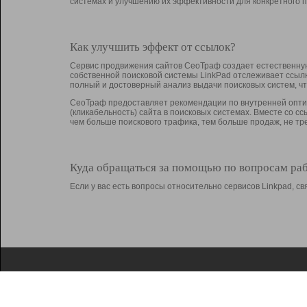
системах и улучшению их эффективности для конкретного п
Как улучшить эффект от ссылок?
Сервис продвижения сайтов СеоТраф создает естественную
собственной поисковой системы LinkPad отслеживает ссыл
полный и достоверный анализ выдачи поисковых систем, ч
СеоТраф предоставляет рекомендации по внутренней оптим
(кликабельность) сайта в поисковых системах. Вместе со с
чем больше поискового трафика, тем больше продаж, не 
Куда обращаться за помощью по вопросам ра
Если у вас есть вопросы относительно сервисов Linkpad, 
О Linkpad
Поддержка