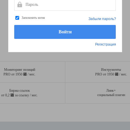
Пароль
Запомнить меня
Забыли пароль?
Регистрация
Мониторинг позиций
Инструменты
⃏
⃏
PRO от 1950
/ мес.
PRO от 1950
/ мес.
Биржа ссылок
Линк+
⃏
социальный плагин
от 0,2
за ссылку / мес.