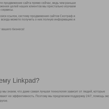
ите продвижение сайта прямо сейчас, ведь чем раньше
стижения целей наших клиентов мы пристально изучаем
 сервисы.
оиск ссылок, систему продвижения сайтов Сеотраф и
вы всегда можете получить о них полную информацию и
т вашего бизнеса!
ему Linkpad?
у мы знаем, что даже самая лучшая технология зависит от людей, которые
вают ее эффективность. Поэтому мы предлагаем поддержку 24/7, помощь экс
ругое.