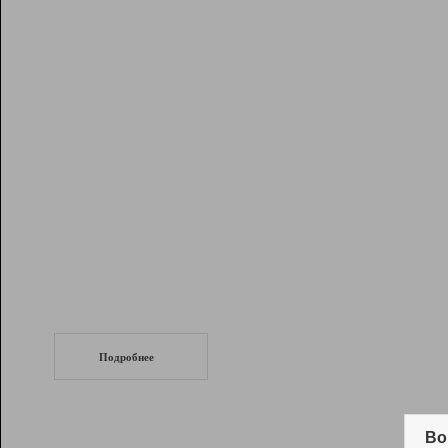
Рейтинг
Инструменты
Разработчикам
Партнерская
программа
Помощь
СеоТраф
Запустите
продвижение сайта
c LinkPad.
Подробнее
Вывод и удержание в ТОП10 выдачи
поисковых систем
Во