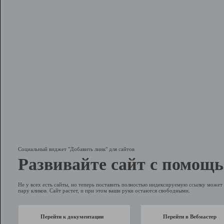
Социальный виджет "Добавить линк" для сайтов
Развивайте сайт с помощь
Не у всех есть сайты, но теперь поставить полностью индексируемую ссылку может 
пару кликов. Сайт растет, и при этом ваши руки остаются свободными.
Перейти к документации
Перейти в Вебмастер