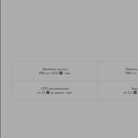
Премиум доступ
Монито
⃏
PRO от 1950
/ мес.
PRO от
СЕО продвижение
Бир
⃏
⃏
от 25
за запрос / мес.
от 0,2