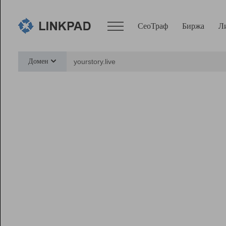
СеоТраф
Биржа
Л
Сервисы
Домен
СеоТраф
Монитор
Биржа
Pro
Линк+
Ресурсы
Вебмастер