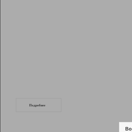
Рейтинг
Инструменты
Разработчикам
Партнерская
программа
Помощь
СеоТраф
Запустите
продвижение сайта
c LinkPad.
Подробнее
Вывод и удержание в ТОП10 выдачи
поисковых систем
Во