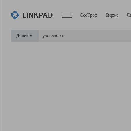
СеоТраф
Биржа
Л
Сервисы
Домен
СеоТраф
Монитор
Биржа
Pro
Линк+
Ресурсы
Вебмастер