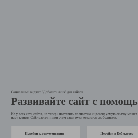
Социальный виджет "Добавить линк" для сайтов
Развивайте сайт с помощь
Не у всех есть сайты, но теперь поставить полностью индексируемую ссылку может 
пару кликов. Сайт растет, и при этом ваши руки остаются свободными.
Перейти к документации
Перейти в Вебмастер