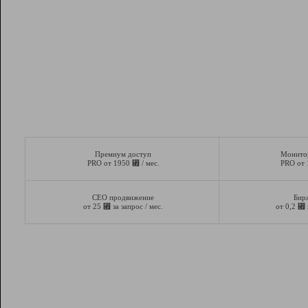
Премиум доступ
Монито
⃏
PRO от 1950
/ мес.
PRO от
СЕО продвижение
Бир
⃏
⃏
от 25
за запрос / мес.
от 0,2