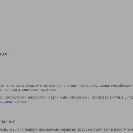
ах.
йт наилучшим образом отвечает на поисковый запрос пользователя. Внешние
и позиций и поискового трафика.
, которую они заработали различными способами. Поисковая система Linkpa
 ссылки сайтов
ссылок?
овку ссылок специализированным сервисам, которые будут вести работу по 