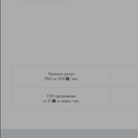
Рейтинг
Вывод и удержание в ТОП10 выдачи
поисковых систем
Инструменты
Разработчикам
Партнерская
программа
Помощь
Премиум доступ
⃏
PRO от 1950
/ мес.
СЕО продвижение
⃏
от 25
за запрос / мес.