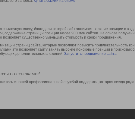
оискового запроса.
Купить ссылки на бирже
 ссылочную массу, благодаря которой сайт занимает верхние позиции в выд
ки, содержание страниц и позиции более 900 млн сайтов. На основе получе
то позволяет существенно уменьшить стоимость и сроки продвижения.
изации страниц сайта, которые позволяют повысить привлекательность конт
сылками это позволяет сайту занять высокие поисковые позиции в поисковых 
требующих дополнительных вложений.
Запустить продвижение сайта
боты со ссылками?
свяжитесь с нашей профессиональной службой поддержки, которая всегда рада
Ресурсы