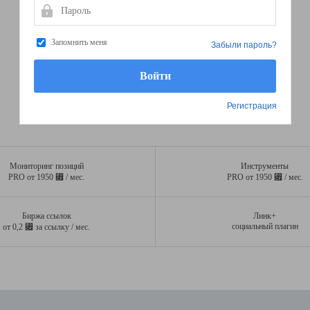
Пароль
Запомнить меня
Забыли пароль?
Регистрация
Мониторинг позиций
Инструменты
⃏
⃏
PRO от 1950
/ мес.
PRO от 1950
/ мес.
Биржа ссылок
Линк+
⃏
социальный плагин
от 0,2
за ссылку / мес.