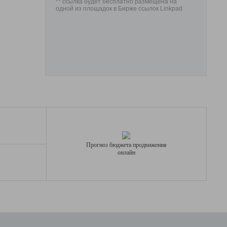
** ссылка будет бесплатно размещена на
одной из площадок в Бирже ссылок Linkpad
Прогноз бюджета продвижения
онлайн