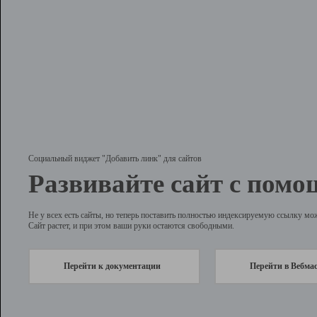
Социальный виджет "Добавить линк" для сайтов
Развивайте сайт с помо
Не у всех есть сайты, но теперь поставить полностью индексируемую ссылку мо
Сайт растет, и при этом ваши руки остаются свободными.
Перейти к документации
Перейти в Вебма