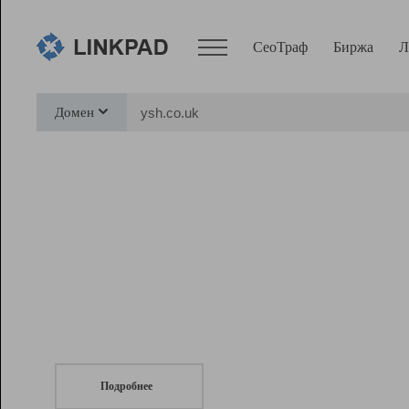
СеоТраф
Биржа
Л
Сервисы
Домен
СеоТраф
Монитор
Биржа
Pro
Линк+
СеоТраф
Запустите
продвижение сайта
c LinkPad.
Ресурсы
Вебмастер
Подробнее