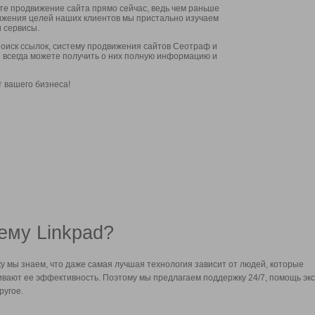
ите продвижение сайта прямо сейчас, ведь чем раньше
стижения целей наших клиентов мы пристально изучаем
 сервисы.
оиск ссылок, систему продвижения сайтов Сеотраф и
вы всегда можете получить о них полную информацию и
т вашего бизнеса!
ему Linkpad?
у мы знаем, что даже самая лучшая технология зависит от людей, которые
вают ее эффективность. Поэтому мы предлагаем поддержку 24/7, помощь экс
ругое.