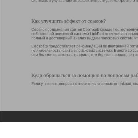
системах и улучшению их эффективности для конкретного п
Как улучшить эффект от ссылок?
Сервис продвижения сайтов СеоТраф создает естественную
собственной поисковой системы LinkPad отслеживает ссыл
полный и достоверный анализ выдачи поисковых систем, ч
СеоТраф предоставляет рекомендации по внутренней оптим
(кликабельность) сайта в поисковых системах. Вместе со с
чем больше поискового трафика, тем больше продаж, не 
Куда обращаться за помощью по вопросам ра
Если у вас есть вопросы относительно сервисов Linkpad, 
О Linkpad
Поддержка