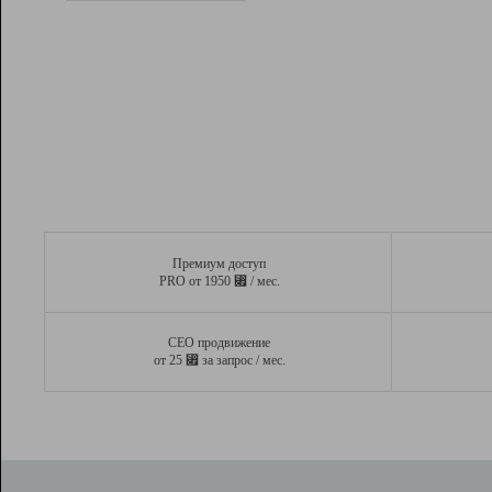
Рейтинг
Вывод и удержание в ТОП10 выдачи
поисковых систем
Инструменты
Разработчикам
Партнерская
программа
Помощь
Премиум доступ
⃏
PRO от 1950
/ мес.
СЕО продвижение
⃏
от 25
за запрос / мес.