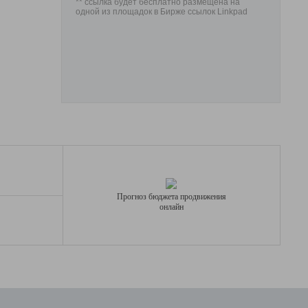
** ссылка будет бесплатно размещена на
одной из площадок в Бирже ссылок Linkpad
Прогноз бюджета продвижения
онлайн