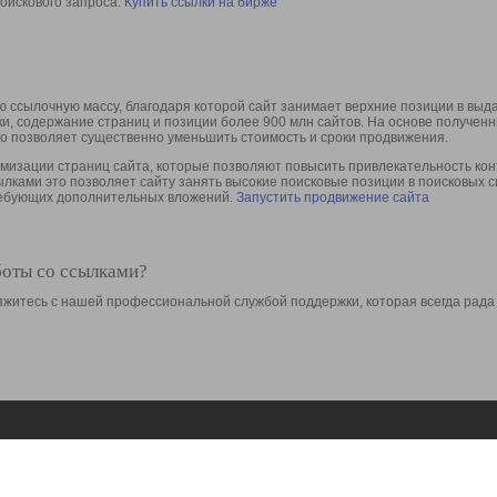
оискового запроса.
Купить ссылки на бирже
 ссылочную массу, благодаря которой сайт занимает верхние позиции в выд
ки, содержание страниц и позиции более 900 млн сайтов. На основе получе
то позволяет существенно уменьшить стоимость и сроки продвижения.
изации страниц сайта, которые позволяют повысить привлекательность конт
сылками это позволяет сайту занять высокие поисковые позиции в поисковых 
требующих дополнительных вложений.
Запустить продвижение сайта
боты со ссылками?
свяжитесь с нашей профессиональной службой поддержки, которая всегда рада
Ресурсы