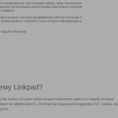
ите продвижение сайта прямо сейчас, ведь чем раньше
стижения целей наших клиентов мы пристально изучаем
 сервисы.
оиск ссылок, систему продвижения сайтов Сеотраф и
вы всегда можете получить о них полную информацию и
т вашего бизнеса!
ему Linkpad?
у мы знаем, что даже самая лучшая технология зависит от людей, которые
вают ее эффективность. Поэтому мы предлагаем поддержку 24/7, помощь экс
ругое.