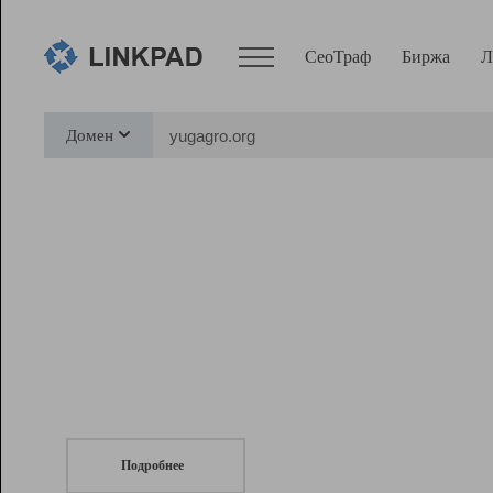
СеоТраф
Биржа
Л
Сервисы
Домен
СеоТраф
Монитор
Биржа
Pro
Линк+
СеоТраф
Запустите
продвижение сайта
c LinkPad.
Ресурсы
Вебмастер
Подробнее