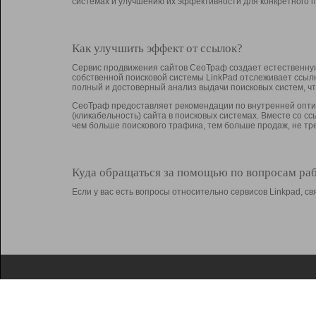
системах и улучшению их эффективности для конкретного п
Как улучшить эффект от ссылок?
Сервис продвижения сайтов СеоТраф создает естественную
собственной поисковой системы LinkPad отслеживает ссыл
полный и достоверный анализ выдачи поисковых систем, ч
СеоТраф предоставляет рекомендации по внутренней оптим
(кликабельность) сайта в поисковых системах. Вместе со с
чем больше поискового трафика, тем больше продаж, не 
Куда обращаться за помощью по вопросам ра
Если у вас есть вопросы относительно сервисов Linkpad, 
О Linkpad
Поддержка