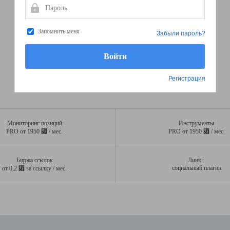
Пароль
Запомнить меня
Забыли пароль?
Регистрация
Мониторинг позиций
Инструменты
⃏
⃏
PRO от 1950
/ мес.
PRO от 1950
/ мес.
Биржа ссылок
Линк+
⃏
социальный плагин
от 0,2
за ссылку / мес.