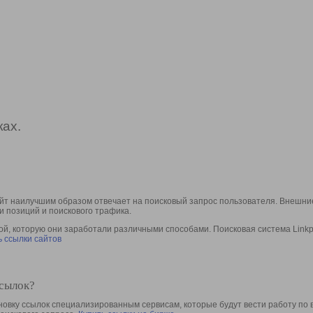
ах.
йт наилучшим образом отвечает на поисковый запрос пользователя. Внешние
и позиций и поискового трафика.
, которую они заработали различными способами. Поисковая система Linkpa
 ссылки сайтов
ссылок?
овку ссылок специализированным сервисам, которые будут вести работу по 