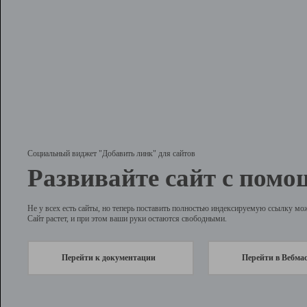
Социальный виджет "Добавить линк" для сайтов
Развивайте сайт с помо
Не у всех есть сайты, но теперь поставить полностью индексируемую ссылку мо
Сайт растет, и при этом ваши руки остаются свободными.
Перейти к документации
Перейти в Вебма