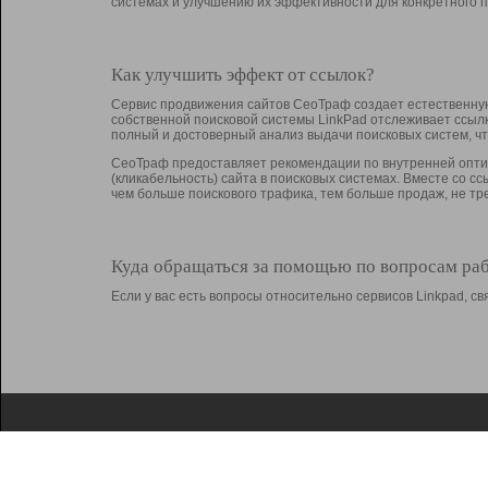
системах и улучшению их эффективности для конкретного п
Как улучшить эффект от ссылок?
Сервис продвижения сайтов СеоТраф создает естественную
собственной поисковой системы LinkPad отслеживает ссыл
полный и достоверный анализ выдачи поисковых систем, ч
СеоТраф предоставляет рекомендации по внутренней оптим
(кликабельность) сайта в поисковых системах. Вместе со с
чем больше поискового трафика, тем больше продаж, не 
Куда обращаться за помощью по вопросам ра
Если у вас есть вопросы относительно сервисов Linkpad, 
О Linkpad
Поддержка