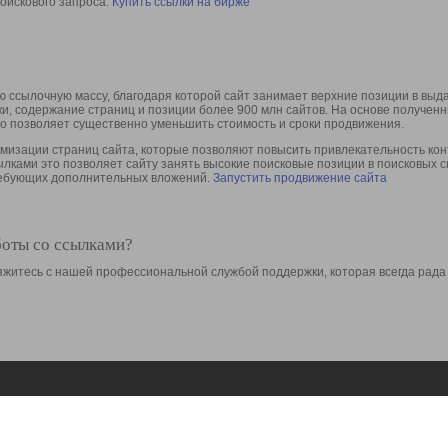
оискового запроса.
Купить ссылки на бирже
 ссылочную массу, благодаря которой сайт занимает верхние позиции в выд
ки, содержание страниц и позиции более 900 млн сайтов. На основе получе
то позволяет существенно уменьшить стоимость и сроки продвижения.
изации страниц сайта, которые позволяют повысить привлекательность конт
сылками это позволяет сайту занять высокие поисковые позиции в поисковых 
требующих дополнительных вложений.
Запустить продвижение сайта
боты со ссылками?
свяжитесь с нашей профессиональной службой поддержки, которая всегда рада
Ресурсы