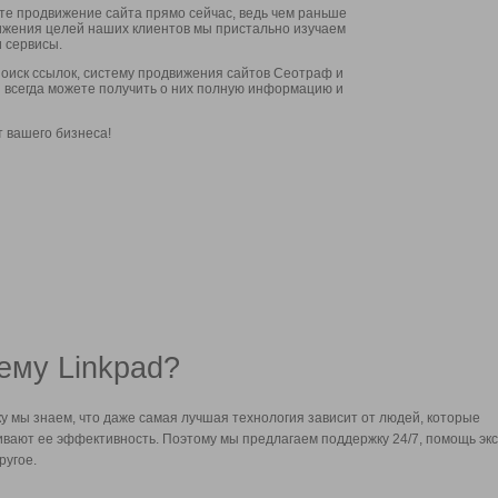
ите продвижение сайта прямо сейчас, ведь чем раньше
стижения целей наших клиентов мы пристально изучаем
 сервисы.
оиск ссылок, систему продвижения сайтов Сеотраф и
вы всегда можете получить о них полную информацию и
т вашего бизнеса!
ему Linkpad?
у мы знаем, что даже самая лучшая технология зависит от людей, которые
вают ее эффективность. Поэтому мы предлагаем поддержку 24/7, помощь экс
ругое.