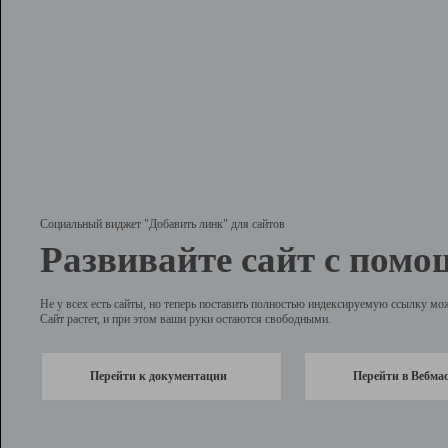
Социальный виджет "Добавить линк" для сайтов
Развивайте сайт с помо
Не у всех есть сайты, но теперь поставить полностью индексируемую ссылку мо
Сайт растет, и при этом ваши руки остаются свободными.
Перейти к документации
Перейти в Вебма