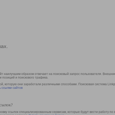
ах.
йт наилучшим образом отвечает на поисковый запрос пользователя. Внешние
и позиций и поискового трафика.
, которую они заработали различными способами. Поисковая система Linkpa
 ссылки сайтов
ссылок?
овку ссылок специализированным сервисам, которые будут вести работу по 