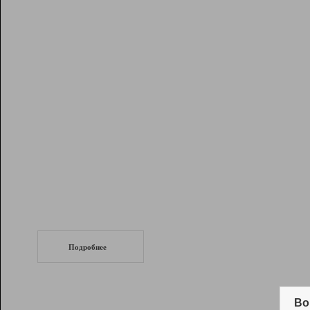
Рейтинг
Инструменты
Разработчикам
Партнерская
программа
Помощь
СеоТраф
Запустите
продвижение сайта
c LinkPad.
Подробнее
Вывод и удержание в ТОП10 выдачи
поисковых систем
Во