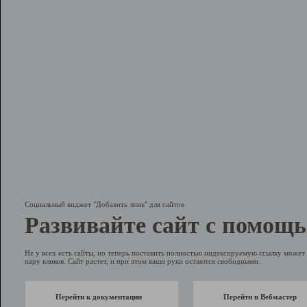
Социальный виджет "Добавить линк" для сайтов
Развивайте сайт с помощь
Не у всех есть сайты, но теперь поставить полностью индексируемую ссылку может 
пару кликов. Сайт растет, и при этом ваши руки остаются свободными.
Перейти к документации
Перейти в Вебмастер