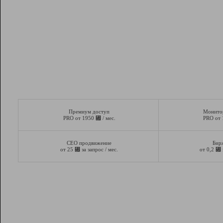
Премиум доступ
Монито
⃏
PRO от 1950
/ мес.
PRO от
СЕО продвижение
Бир
⃏
⃏
от 25
за запрос / мес.
от 0,2