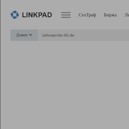
СеоТраф
Биржа
Л
Сервисы
Домен
СеоТраф
Монитор
Биржа
Pro
Линк+
Ресурсы
Вебмастер