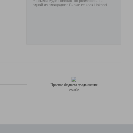
** ссылка будет бесплатно размещена на
одной из площадок в Бирже ссылок Linkpad
Прогноз бюджета продвижения
онлайн