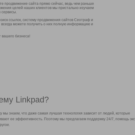
ите продвижение сайта прямо сейчас, ведь чем раньше
стижения целей наших клиентов мы пристально изучаем
 сервисы.
оиск ссылок, систему продвижения сайтов Сеотраф и
вы всегда можете получить о них полную информацию и
т вашего бизнеса!
ему Linkpad?
у мы знаем, что даже самая лучшая технология зависит от людей, которые
вают ее эффективность. Поэтому мы предлагаем поддержку 24/7, помощь экс
ругое.