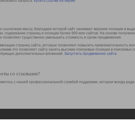
оискового запроса.
Купить ссылки на бирже
 ссылочную массу, благодаря которой сайт занимает верхние позиции в выд
ки, содержание страниц и позиции более 900 млн сайтов. На основе получе
то позволяет существенно уменьшить стоимость и сроки продвижения.
изации страниц сайта, которые позволяют повысить привлекательность конт
сылками это позволяет сайту занять высокие поисковые позиции в поисковых 
требующих дополнительных вложений.
Запустить продвижение сайта
боты со ссылками?
свяжитесь с нашей профессиональной службой поддержки, которая всегда рада
Ресурсы