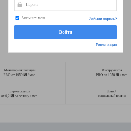
Пароль
Запомнить меня
Забыли пароль?
Регистрация
Мониторинг позиций
Инструменты
⃏
⃏
PRO от 1950
/ мес.
PRO от 1950
/ мес.
Биржа ссылок
Линк+
⃏
социальный плагин
от 0,2
за ссылку / мес.