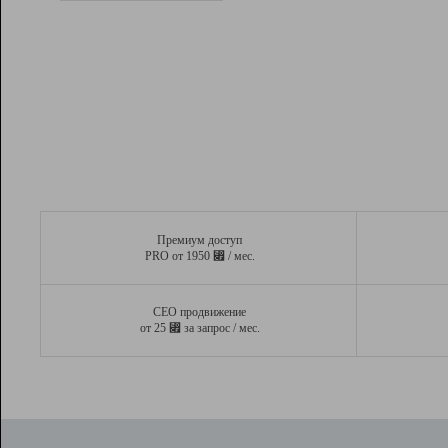
Рейтинг
Вывод и удержание в ТОП10 выдачи
поисковых систем
Инструменты
Разработчикам
Партнерская
программа
Помощь
Премиум доступ
⃏
PRO от 1950
/ мес.
СЕО продвижение
⃏
от 25
за запрос / мес.