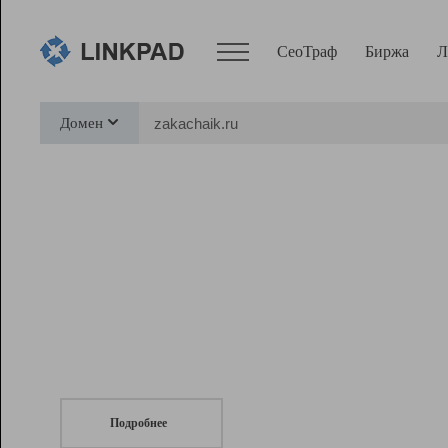
СеоТраф
Биржа
Л
Сервисы
Домен
СеоТраф
Монитор
Биржа
Pro
Линк+
СеоТраф
Запустите
продвижение сайта
c LinkPad.
Ресурсы
Вебмастер
Подробнее