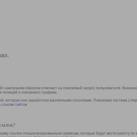
ах.
йт наилучшим образом отвечает на поисковый запрос пользователя. Внешние
и позиций и поискового трафика.
, которую они заработали различными способами. Поисковая система Linkpa
 ссылки сайтов
ссылок?
овку ссылок специализированным сервисам, которые будут вести работу по 