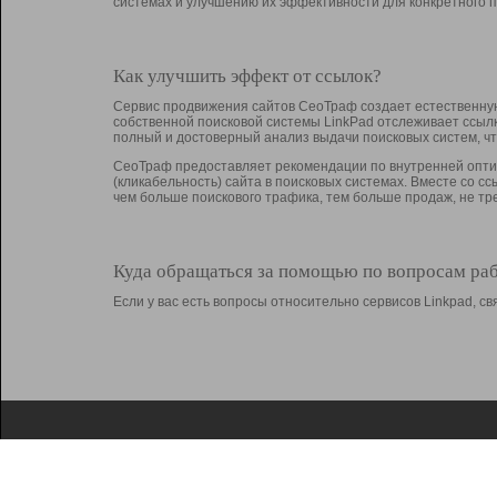
системах и улучшению их эффективности для конкретного п
Как улучшить эффект от ссылок?
Сервис продвижения сайтов СеоТраф создает естественную
собственной поисковой системы LinkPad отслеживает ссыл
полный и достоверный анализ выдачи поисковых систем, ч
СеоТраф предоставляет рекомендации по внутренней оптим
(кликабельность) сайта в поисковых системах. Вместе со с
чем больше поискового трафика, тем больше продаж, не 
Куда обращаться за помощью по вопросам ра
Если у вас есть вопросы относительно сервисов Linkpad, 
О Linkpad
Поддержка