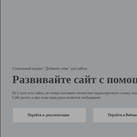
Социальный виджет "Добавить линк" для сайтов
Развивайте сайт с помо
Не у всех есть сайты, но теперь поставить полностью индексируемую ссылку мо
Сайт растет, и при этом ваши руки остаются свободными.
Перейти к документации
Перейти в Вебма