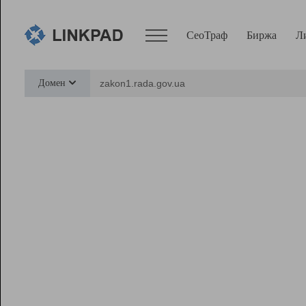
СеоТраф
Биржа
Л
Сервисы
Домен
СеоТраф
Монитор
Биржа
Pro
Линк+
Ресурсы
Вебмастер