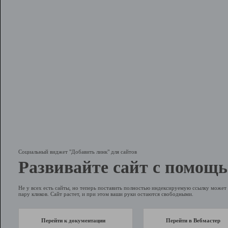
Социальный виджет "Добавить линк" для сайтов
Развивайте сайт с помощь
Не у всех есть сайты, но теперь поставить полностью индексируемую ссылку может 
пару кликов. Сайт растет, и при этом ваши руки остаются свободными.
Перейти к документации
Перейти в Вебмастер