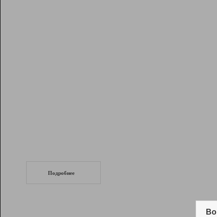
Рейтинг
Инструменты
Разработчикам
Партнерская
программа
Помощь
СеоТраф
Запустите
продвижение сайта
c LinkPad.
Подробнее
Вывод и удержание в ТОП10 выдачи
поисковых систем
Во