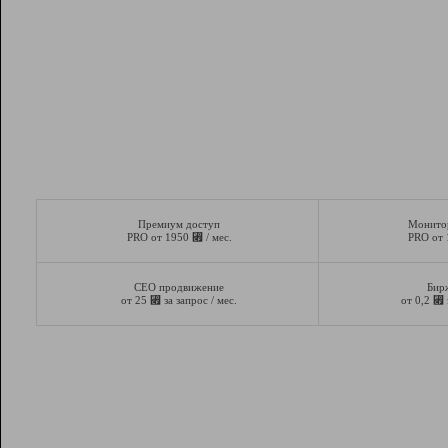
Премиум доступ
Монито
⃏
PRO от 1950
/ мес.
PRO от
СЕО продвижение
Бир
⃏
⃏
от 25
за запрос / мес.
от 0,2