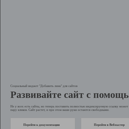
Социальный виджет "Добавить линк" для сайтов
Развивайте сайт с помощь
Не у всех есть сайты, но теперь поставить полностью индексируемую ссылку может 
пару кликов. Сайт растет, и при этом ваши руки остаются свободными.
Перейти к документации
Перейти в Вебмастер