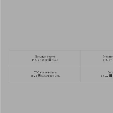
Премиум доступ
Монито
⃏
PRO от 1950
/ мес.
PRO от
СЕО продвижение
Бир
⃏
⃏
от 25
за запрос / мес.
от 0,2