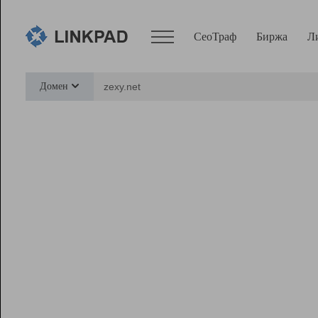
СеоТраф
Биржа
Л
Сервисы
Домен
СеоТраф
Монитор
Биржа
Pro
Линк+
Ресурсы
Вебмастер