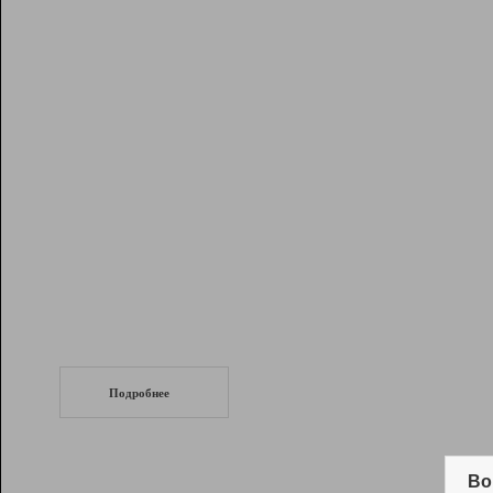
Рейтинг
Инструменты
Разработчикам
Партнерская
программа
Помощь
СеоТраф
Запустите
продвижение сайта
c LinkPad.
Подробнее
Вывод и удержание в ТОП10 выдачи
поисковых систем
Во