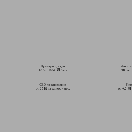
Премиум доступ
Монито
⃏
PRO от 1950
/ мес.
PRO от
СЕО продвижение
Бир
⃏
⃏
от 25
за запрос / мес.
от 0,2