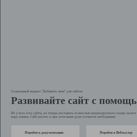
Социальный виджет "Добавить линк" для сайтов
Развивайте сайт с помощь
Не у всех есть сайты, но теперь поставить полностью индексируемую ссылку может 
пару кликов. Сайт растет, и при этом ваши руки остаются свободными.
Перейти к документации
Перейти в Вебмастер