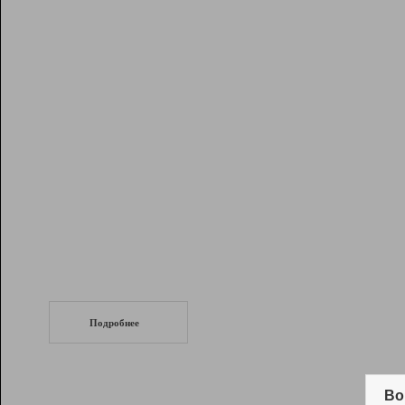
Рейтинг
Инструменты
Разработчикам
Партнерская
программа
Помощь
СеоТраф
Запустите
продвижение сайта
c LinkPad.
Подробнее
Вывод и удержание в ТОП10 выдачи
поисковых систем
Во