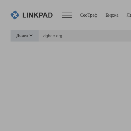
СеоТраф
Биржа
Л
Сервисы
Домен
СеоТраф
Монитор
Биржа
Pro
Линк+
Ресурсы
Вебмастер