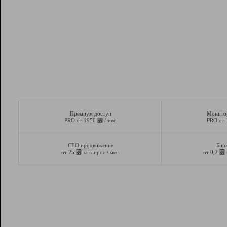
Премиум доступ
Монито
⃏
PRO от 1950
/ мес.
PRO от
СЕО продвижение
Бир
⃏
⃏
от 25
за запрос / мес.
от 0,2