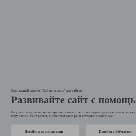
Социальный виджет "Добавить линк" для сайтов
Развивайте сайт с помощь
Не у всех есть сайты, но теперь поставить полностью индексируемую ссылку может 
пару кликов. Сайт растет, и при этом ваши руки остаются свободными.
Перейти к документации
Перейти в Вебмастер