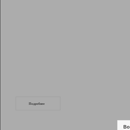
Рейтинг
Инструменты
Разработчикам
Партнерская
программа
Помощь
СеоТраф
Запустите
продвижение сайта
c LinkPad.
Подробнее
Вывод и удержание в ТОП10 выдачи
поисковых систем
Во