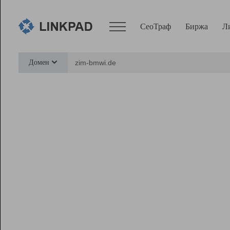
СеоТраф
Биржа
Л
Сервисы
Домен
СеоТраф
Монитор
Биржа
Pro
Линк+
Ресурсы
Вебмастер