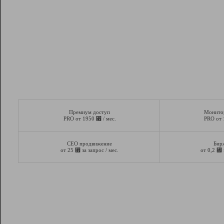
Премиум доступ
Монито
⃏
PRO от 1950
/ мес.
PRO от
СЕО продвижение
Бир
⃏
⃏
от 25
за запрос / мес.
от 0,2