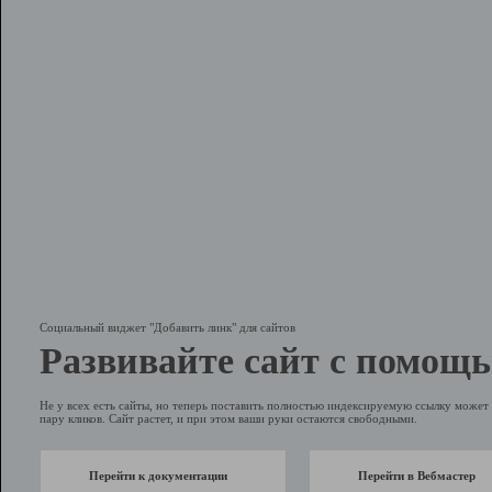
Социальный виджет "Добавить линк" для сайтов
Развивайте сайт с помощь
Не у всех есть сайты, но теперь поставить полностью индексируемую ссылку может 
пару кликов. Сайт растет, и при этом ваши руки остаются свободными.
Перейти к документации
Перейти в Вебмастер