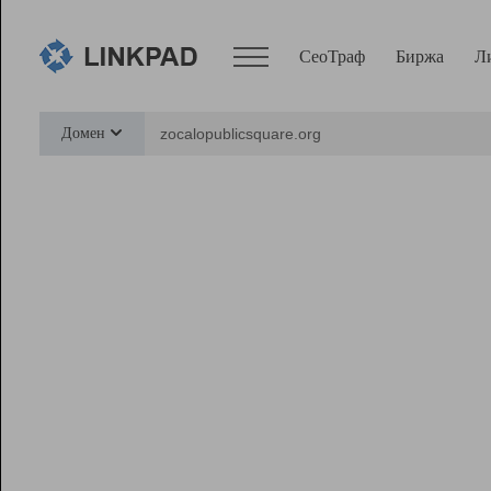
СеоТраф
Биржа
Л
Сервисы
Домен
СеоТраф
Монитор
Биржа
Pro
Линк+
Ресурсы
Вебмастер