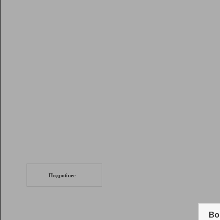
Рейтинг
Инструменты
Разработчикам
Партнерская
программа
Помощь
СеоТраф
Запустите
продвижение сайта
c LinkPad.
Подробнее
Вывод и удержание в ТОП10 выдачи
поисковых систем
Во