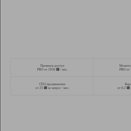
Премиум доступ
Монито
⃏
PRO от 1950
/ мес.
PRO от
СЕО продвижение
Бир
⃏
⃏
от 25
за запрос / мес.
от 0,2