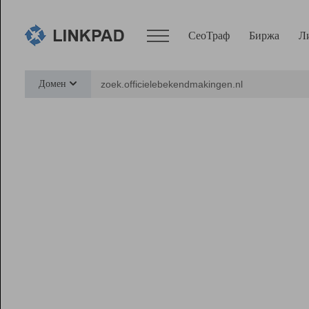
СеоТраф
Биржа
Л
Сервисы
Домен
СеоТраф
Монитор
Биржа
Pro
Линк+
Ресурсы
Вебмастер