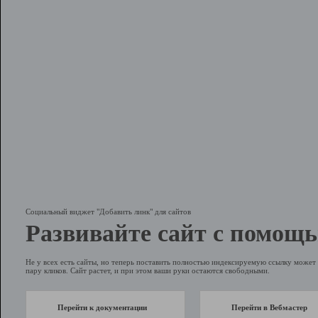
Социальный виджет "Добавить линк" для сайтов
Развивайте сайт с помощь
Не у всех есть сайты, но теперь поставить полностью индексируемую ссылку может 
пару кликов. Сайт растет, и при этом ваши руки остаются свободными.
Перейти к документации
Перейти в Вебмастер