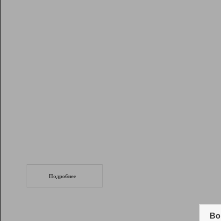
Рейтинг
Инструменты
Разработчикам
Партнерская
программа
Помощь
СеоТраф
Запустите
продвижение сайта
c LinkPad.
Подробнее
Вывод и удержание в ТОП10 выдачи
поисковых систем
Во