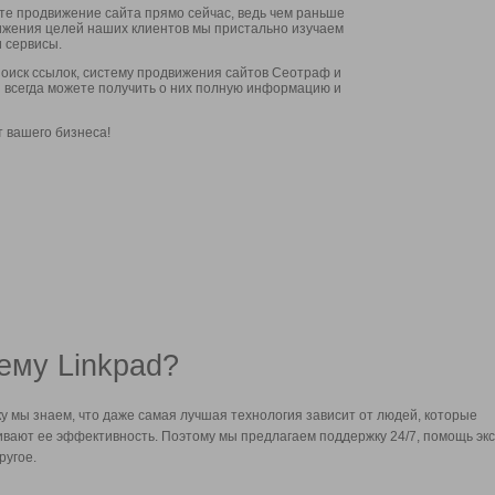
ите продвижение сайта прямо сейчас, ведь чем раньше
стижения целей наших клиентов мы пристально изучаем
 сервисы.
оиск ссылок, систему продвижения сайтов Сеотраф и
вы всегда можете получить о них полную информацию и
т вашего бизнеса!
ему Linkpad?
у мы знаем, что даже самая лучшая технология зависит от людей, которые
вают ее эффективность. Поэтому мы предлагаем поддержку 24/7, помощь экс
ругое.