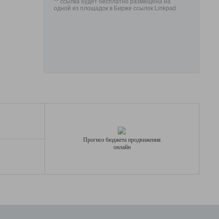
** ссылка будет бесплатно размещена на
одной из площадок в Бирже ссылок Linkpad
Прогноз бюджета продвижения
онлайн