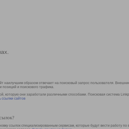
ах.
йт наилучшим образом отвечает на поисковый запрос пользователя. Внешние
и позиций и поискового трафика.
, которую они заработали различными способами. Поисковая система Linkpa
 ссылки сайтов
ссылок?
овку ссылок специализированным сервисам, которые будут вести работу по 