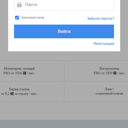
Пароль
Запомнить меня
Забыли пароль?
Регистрация
Мониторинг позиций
Инструменты
⃏
⃏
PRO от 1950
/ мес.
PRO от 1950
/ мес.
Биржа ссылок
Линк+
⃏
социальный плагин
от 0,2
за ссылку / мес.