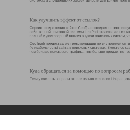
системах и улучшению их эффективности для конкретного п
Как улучшить эффект от ссылок?
Сервис продвижения сайтов СеоТраф создает естественную
собственной поисковой системы LinkPad отслеживает ссыл
полный и достоверный анализ выдачи поисковых систем, ч
СеоТраф предоставляет рекомендации по внутренней оптим
(кликабельность) сайта в поисковых системах. Вместе со с
чем больше поискового трафика, тем больше продаж, не 
Куда обращаться за помощью по вопросам ра
Если у вас есть вопросы относительно сервисов Linkpad, 
О Linkpad
Поддержка