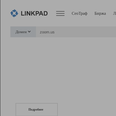
СеоТраф
Биржа
Л
Сервисы
Домен
СеоТраф
Монитор
Биржа
Pro
Линк+
СеоТраф
Запустите
продвижение сайта
c LinkPad.
Ресурсы
Вебмастер
Подробнее