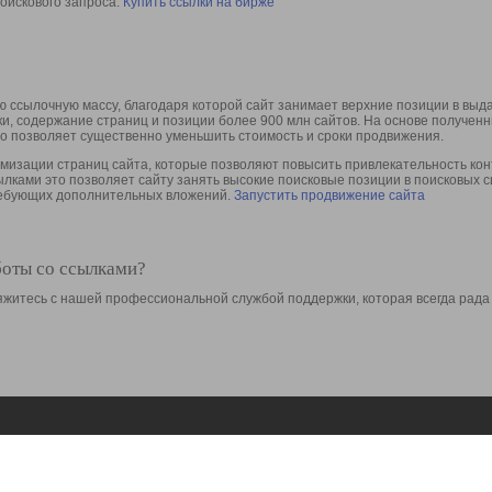
оискового запроса.
Купить ссылки на бирже
 ссылочную массу, благодаря которой сайт занимает верхние позиции в выд
ки, содержание страниц и позиции более 900 млн сайтов. На основе получе
то позволяет существенно уменьшить стоимость и сроки продвижения.
изации страниц сайта, которые позволяют повысить привлекательность конт
сылками это позволяет сайту занять высокие поисковые позиции в поисковых 
требующих дополнительных вложений.
Запустить продвижение сайта
боты со ссылками?
свяжитесь с нашей профессиональной службой поддержки, которая всегда рада
Ресурсы