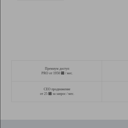
Рейтинг
Вывод и удержание в ТОП10 выдачи
поисковых систем
Инструменты
Разработчикам
Партнерская
программа
Помощь
Премиум доступ
⃏
PRO от 1950
/ мес.
СЕО продвижение
⃏
от 25
за запрос / мес.