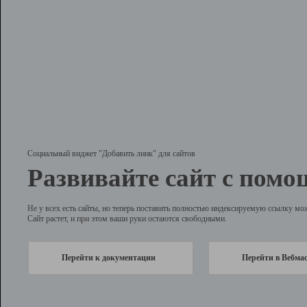
Социальный виджет "Добавить линк" для сайтов
Развивайте сайт с помо
Не у всех есть сайты, но теперь поставить полностью индексируемую ссылку мо
Сайт растет, и при этом ваши руки остаются свободными.
Перейти к документации
Перейти в Вебма