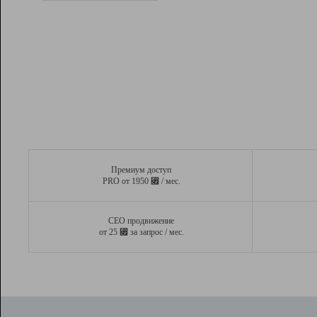
Рейтинг
Вывод и удержание в ТОП10 выдачи
поисковых систем
Инструменты
Разработчикам
Партнерская
программа
Помощь
Премиум доступ
⃏
PRO от 1950
/ мес.
СЕО продвижение
⃏
от 25
за запрос / мес.