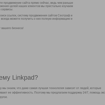
ите продвижение сайта прямо сейчас, ведь чем раньше
стижения целей наших клиентов мы пристально изучаем
 сервисы.
оиск ссылок, систему продвижения сайтов Сеотраф и
вы всегда можете получить о них полную информацию и
т вашего бизнеса!
ему Linkpad?
у мы знаем, что даже самая лучшая технология зависит от людей, которые
вают ее эффективность. Поэтому мы предлагаем поддержку 24/7, помощь экс
ругое.