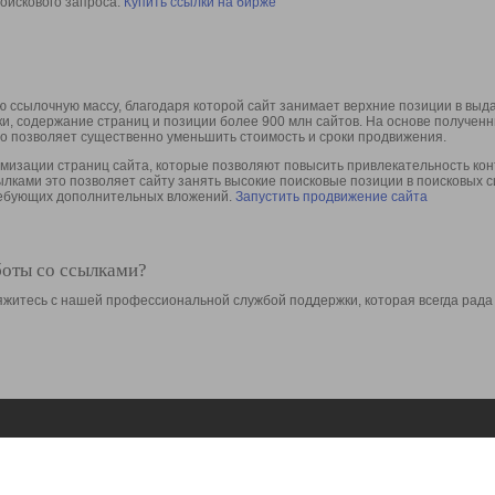
оискового запроса.
Купить ссылки на бирже
 ссылочную массу, благодаря которой сайт занимает верхние позиции в выд
ки, содержание страниц и позиции более 900 млн сайтов. На основе получе
то позволяет существенно уменьшить стоимость и сроки продвижения.
изации страниц сайта, которые позволяют повысить привлекательность конт
сылками это позволяет сайту занять высокие поисковые позиции в поисковых 
требующих дополнительных вложений.
Запустить продвижение сайта
боты со ссылками?
свяжитесь с нашей профессиональной службой поддержки, которая всегда рада
Ресурсы