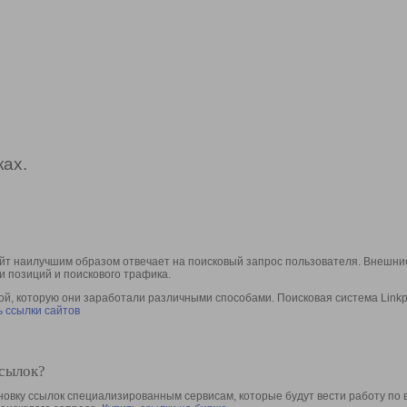
ах.
йт наилучшим образом отвечает на поисковый запрос пользователя. Внешние
и позиций и поискового трафика.
, которую они заработали различными способами. Поисковая система Linkpa
 ссылки сайтов
ссылок?
овку ссылок специализированным сервисам, которые будут вести работу по 