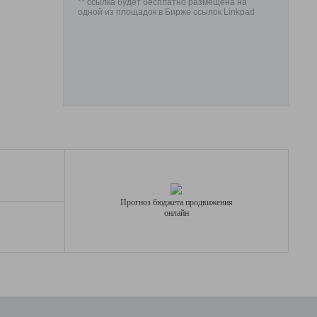
** ссылка будет бесплатно размещена на
одной из площадок в Бирже ссылок Linkpad
Прогноз бюджета продвижения
онлайн