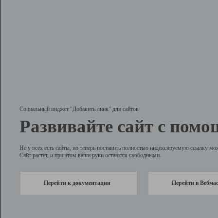
Социальный виджет "Добавить линк" для сайтов
Развивайте сайт с помо
Не у всех есть сайты, но теперь поставить полностью индексируемую ссылку мо
Сайт растет, и при этом ваши руки остаются свободными.
Перейти к документации
Перейти в Вебма