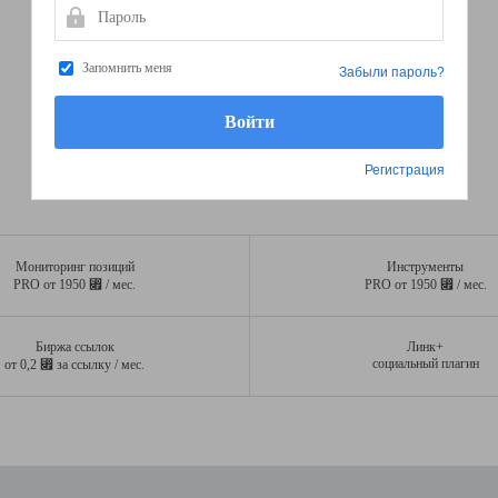
Пароль
Запомнить меня
Забыли пароль?
Регистрация
Мониторинг позиций
Инструменты
⃏
⃏
PRO от 1950
/ мес.
PRO от 1950
/ мес.
Биржа ссылок
Линк+
⃏
социальный плагин
от 0,2
за ссылку / мес.