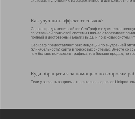
системах и улучшению их эффективности для конкретного п
Как улучшить эффект от ссылок?
Сервис продвижения сайтов СеоТраф создает естественную
собственной поисковой системы LinkPad отслеживает ссыл
полный и достоверный анализ выдачи поисковых систем, ч
СеоТраф предоставляет рекомендации по внутренней оптим
(кликабельность) сайта в поисковых системах. Вместе со с
чем больше поискового трафика, тем больше продаж, не 
Куда обращаться за помощью по вопросам ра
Если у вас есть вопросы относительно сервисов Linkpad, 
О Linkpad
Поддержка