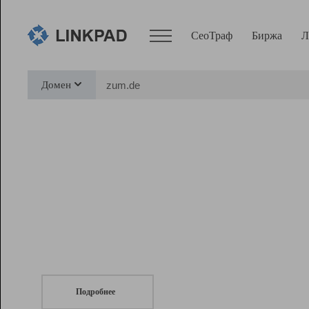
СеоТраф
Биржа
Л
Сервисы
Домен
СеоТраф
Монитор
Биржа
Pro
Линк+
СеоТраф
Запустите
продвижение сайта
c LinkPad.
Ресурсы
Вебмастер
Подробнее