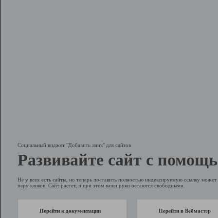
Социальный виджет "Добавить линк" для сайтов
Развивайте сайт с помощь
Не у всех есть сайты, но теперь поставить полностью индексируемую ссылку может 
пару кликов. Сайт растет, и при этом ваши руки остаются свободными.
Перейти к документации
Перейти в Вебмастер