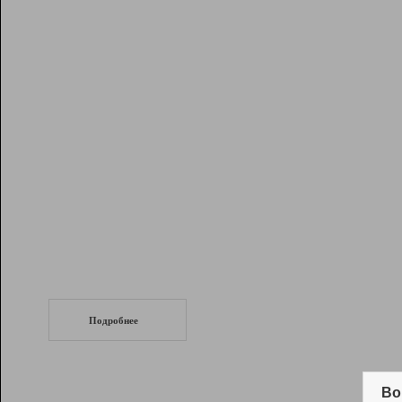
Рейтинг
Инструменты
Разработчикам
Партнерская
программа
Помощь
СеоТраф
Запустите
продвижение сайта
c LinkPad.
Подробнее
Вывод и удержание в ТОП10 выдачи
поисковых систем
Во