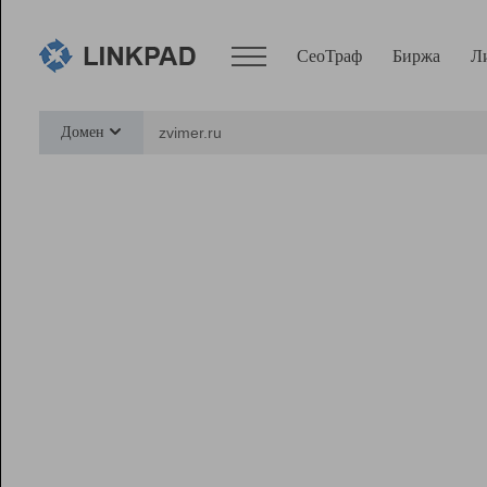
СеоТраф
Биржа
Л
Сервисы
Домен
СеоТраф
Монитор
Биржа
Pro
Линк+
Ресурсы
Вебмастер