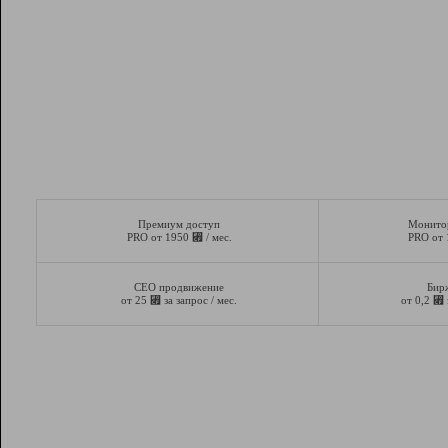
Премиум доступ
Монито
⃏
PRO от 1950
/ мес.
PRO от
СЕО продвижение
Бир
⃏
⃏
от 25
за запрос / мес.
от 0,2